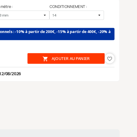
amètre :
CONDITIONNEMENT :
ionnels : -10% à partir de 200€, -15% à partir de 400€, -20% à

AJOUTER AU PANIER
favorite_border
12/08/2026