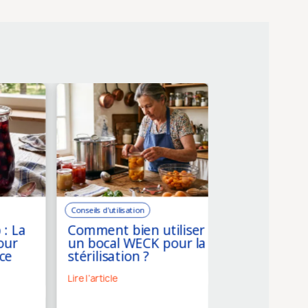
Conseils d'utilisation
Conseils d'utilisation
 : La
Comment bien utiliser
Combien de 
our
un bocal WECK pour la
conservent 
ce
stérilisation ?
légumes en b
Lire l'article
Lire l'article