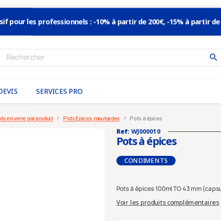
sif pour les professionnels : -10% à partir de 200€, -15% à partir de
search
DEVIS
SERVICES PRO
ts en verre par produit
Pots Epices, moutardes
Pots à épices
Ref:
WJ000010
Pots à épices
CONDIMENTS
Pots à épices 100ml TO 43 mm (caps
Voir les produits complémentaires