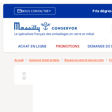
Prix dégres

NOUS CONTACTER
SITE E-COMMERCE
NOS AGENCES
MASSILLY CONSERVOR
ACHAT EN LIGNE
PROMOTIONS
DEMANDE DE 
Accueil
Conservor Achat en ligne
Bocaux en verre et pots en verre
Po