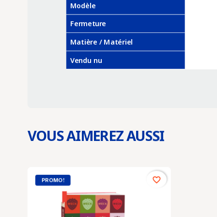
Modèle
Fermeture
Matière / Matériel
Vendu nu
VOUS AIMEREZ AUSSI
favorite_border
PROMO !