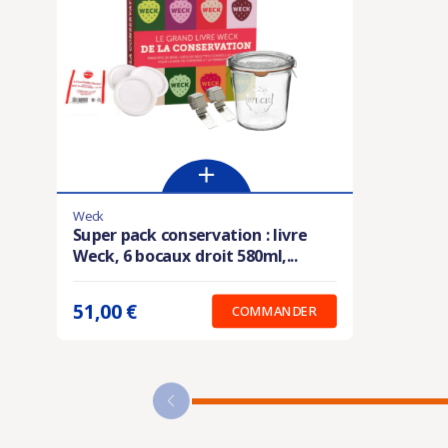
Weck
Derniers articles en stock
Super pack conservation : livre
Weck, 6 bocaux droit 580ml,...
Prix unitaire :
51.00 €
51,00 €
COMMANDER