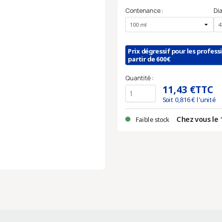
Contenance :
Di
Prix dégressif pour les profess
partir de 600€
Quantité :
11,43 €
TTC
Soit
0,816
€ l'unité
Chez vous le 
Faible stock