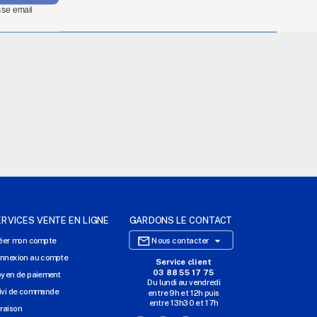
sse email
ERVICES VENTE EN LIGNE
GARDONS LE CONTACT

éer mon compte
Nous contacter
nnexion au compte
Service client
SITE E-COMMERCE
03 88 55 17 75
yen de paiement
Du lundi au vendredi
NOS AGENCES
ivi de commande
entre 9h et 12h puis
entre 13h30 et 17h
MASSILLY CONSERVOR
vraison