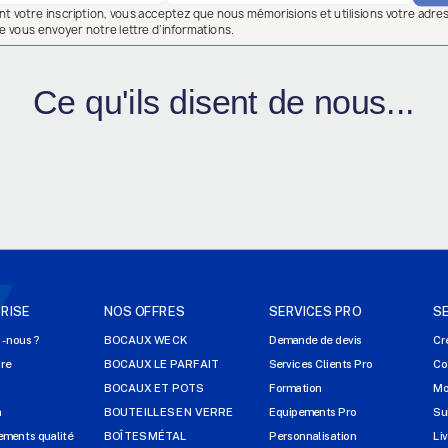
ant votre inscription, vous acceptez que nous mémorisions et utilisions votre adre
e vous envoyer notre lettre d’informations.
Ce qu'ils disent de nous...
RISE
NOS OFFRES
SERVICES PRO
S
-nous ?
BOCAUX WECK
Demande de devis
Cr
ire
BOCAUX LE PARFAIT
Services Clients Pro
Co
s
BOCAUX ET POTS
Formation
Mo
n
BOUTEILLES EN VERRE
Equipements Pro
Su
ments qualité
BOÎTES MÉTAL
Personnalisation
Li