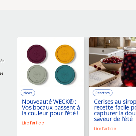
sés
u
es
News
Recettes
Nouveauté WECK® :
Cerises au sirop
Vos bocaux passent à
recette facile p
la couleur pour l'été !
capturer la dou
saveur de l'été
Lire l'article
Lire l'article