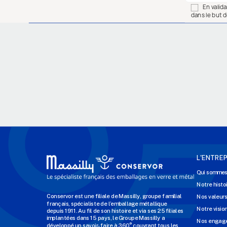
En valid
dans le but d
L'ENTREP
Qui sommes
Notre histo
Conservor est une filiale de Massilly, groupe familial
Nos valeur
français, spécialiste de l’emballage métallique
Notre visio
depuis 1911. Au fil de son histoire et via ses 25 filiales
implantées dans 15 pays, le Groupe Massilly a
Nos engage
développé un savoir-faire à 360° couvrant tous les