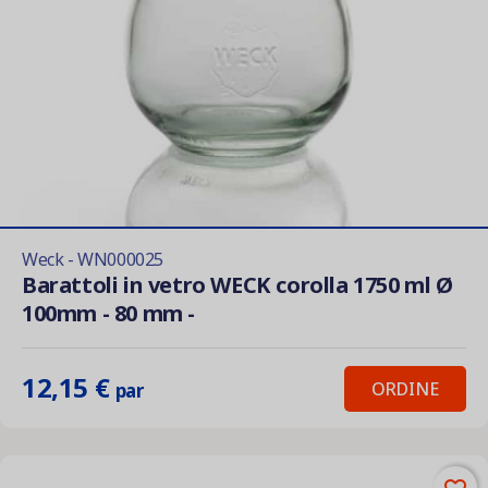
Weck - WN000025
Barattoli in vetro WECK corolla 1750 ml Ø
100mm - 80 mm -
12,15 €
ORDINE
par