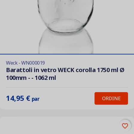
Weck - WN000019
Barattoli in vetro WECK corolla 1750 ml Ø
100mm - - 1062 ml
14,95 €
ORDINE
par
favorite_border