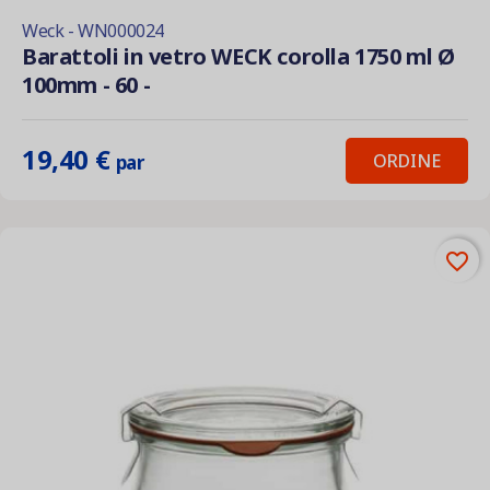
Weck - WN000024
Barattoli in vetro WECK corolla 1750 ml Ø
100mm - 60 -
19,40 €
ORDINE
par
favorite_border