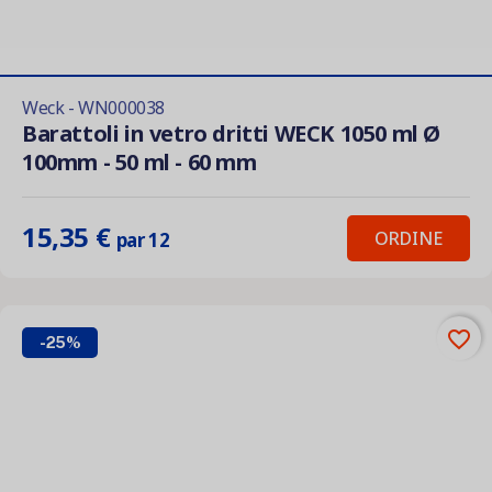
Weck - WN000038
Barattoli in vetro dritti WECK 1050 ml Ø
100mm - 50 ml - 60 mm
15,35 €
ORDINE
par 12
favorite_border
-25%