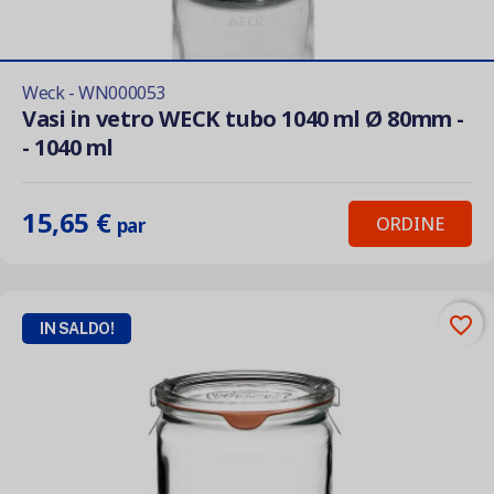
Weck - WN000053
Vasi in vetro WECK tubo 1040 ml Ø 80mm -
- 1040 ml
15,65 €
ORDINE
par
favorite_border
IN SALDO!