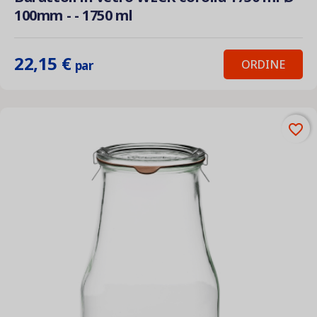
100mm - - 1750 ml
22,15 €
ORDINE
par
favorite_border