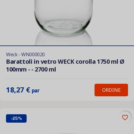
Weck - WN000020
Barattoli in vetro WECK corolla 1750 ml Ø
100mm - - 2700 ml
18,27 €
ORDINE
par
favorite_border
-25%