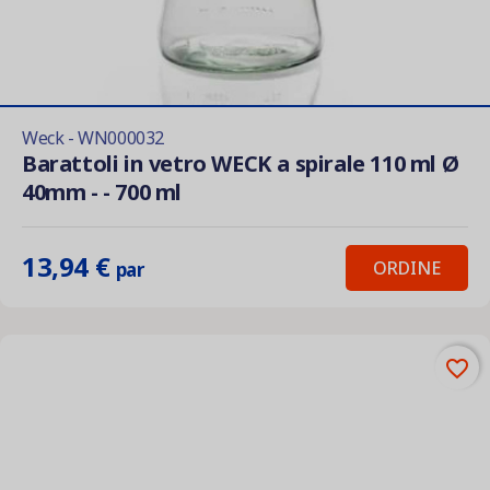
Weck - WN000032
Barattoli in vetro WECK a spirale 110 ml Ø
40mm - - 700 ml
13,94 €
ORDINE
par
favorite_border