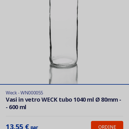
Weck - WN000055
Vasi in vetro WECK tubo 1040 ml Ø 80mm -
- 600 ml
13,55 €
ORDINE
par