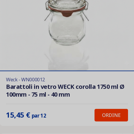
Weck - WN000012
Barattoli in vetro WECK corolla 1750 ml Ø
100mm - 75 ml - 40 mm
15,45 €
ORDINE
par 12