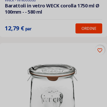
Weck - WN000006
Barattoli in vetro WECK corolla 1750 ml Ø
100mm - - 580 ml
12,79 €
ORDINE
par
favorite_border