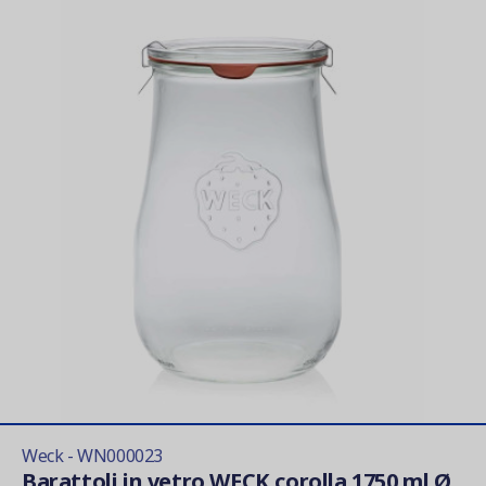
Weck - WN000023
Barattoli in vetro WECK corolla 1750 ml Ø