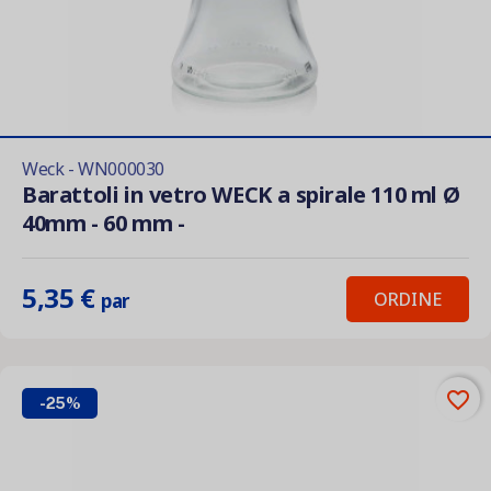
Weck - WN000030
Barattoli in vetro WECK a spirale 110 ml Ø
40mm - 60 mm -
5,35 €
ORDINE
par
favorite_border
-25%