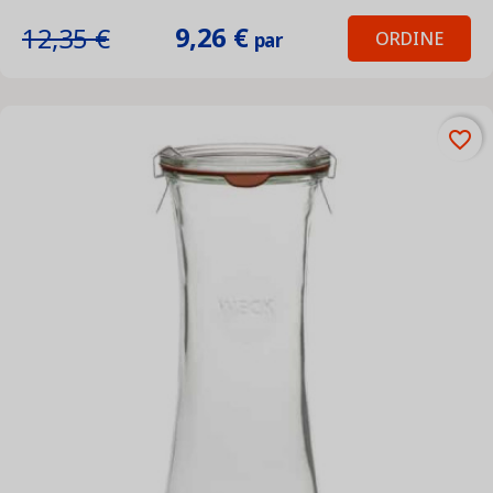
9,26 €
12,35 €
ORDINE
par
favorite_border