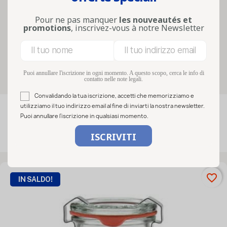
Piccoli formati per verrine, marmellate o
salse, capacità medie per piatti cucinati,
Pour ne pas manquer
les nouveautés et
promotions
, inscrivez-vous à notre Newsletter
grandi vasi per alime...
Lire la suite
Filters
Puoi annullare l'iscrizione in ogni momento. A questo scopo, cerca le info di
contatto nelle note legali.
Convalidando la tua iscrizione, accetti che memorizziamo e
utilizziamo il tuo indirizzo email al fine di inviarti la nostra newsletter.

FILTRO
Rilevanza
Puoi annullare l'iscrizione in qualsiasi momento.
Visualizzati 1-50 su 92 articoli
favorite_border
IN SALDO!