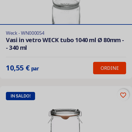
Weck - WN000054
Vasi in vetro WECK tubo 1040 ml Ø 80mm -
- 340 ml
10,55 €
ORDINE
par
favorite_border
IN SALDO!