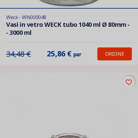
Weck - WN000048
Vasi in vetro WECK tubo 1040 ml Ø 80mm -
- 3000 ml
25,86 €
34,48 €
ORDINE
par
favorite_border