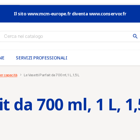
Il sito www.mcm-europe.fr diventa www.conservor.fr
search
NE
SERVIZI PROFESSIONALI
per capacità
Le Vasetti Parfait da 700 ml, 1 L, 1,5 L
t da 700 ml, 1 L, 1,