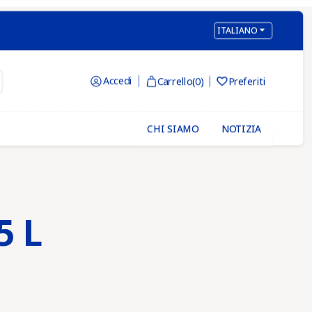

ITALIANO
Accedi
Carrello
(0)
Preferiti

CHI SIAMO
NOTIZIA
5 L