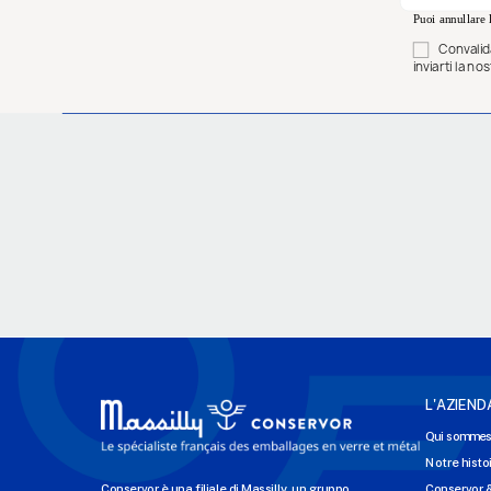
Puoi annullare l
Convalida
inviarti la n
L'AZIEND
Qui sommes
Notre histo
Conservor è una filiale di Massilly, un gruppo
Conservor 