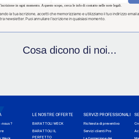
'iscrizione in ogni momento. A questo scopo, cerca le info di contatto nelle note legali.
ndo la tua iscrizione, accetti che memorizziamo e utilizziamo il tuo indirizzo email al
ostra newsletter. Puoi annullare l'iscrizione in qualsiasi momento.
Cosa dicono di noi...
A
LE NOSTRE OFFERTE
SERVIZI PROFESSIONALI
SE
-nous ?
BARATTOLI WECK
Richiesta di preventivo
Cr
ire
BARATTOLI IL
Servizi clienti Pro
Ac
PERFETTO
& Weck
La formazione dei
Me