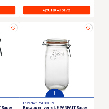
AJOUTER AU DEVIS
favorite_border
favorite_border
Le Parfait - WE000009
T Super
Bocaux en verre LE PARFAIT Super