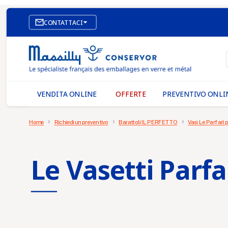

CONTATTACI
SITO WEB DI E-COMMERCE
I NOSTRI UFFICI
MASSILLY CONSERVOR
VENDITA ONLINE
OFFERTE
PREVENTIVO ONLI
Home
Richiedi un preventivo
Barattoli IL PERFETTO
Vasi Le Parfait 
Le Vasetti Parfai