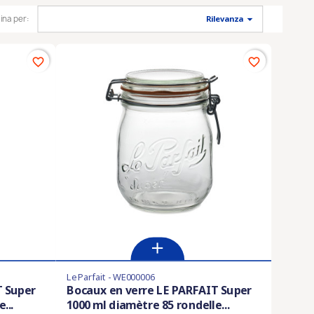

ina per:
Rilevanza
favorite_border
favorite_border
Le Parfait - WE000006
T Super
Bocaux en verre LE PARFAIT Super
...
1000 ml diamètre 85 rondelle...