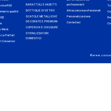
BARATTOLI E VASETTI
professionisti
arche RSE
Tr
BOTTIGLIE DI VETRO
Attrezzature professionali
ments qualité
Co
SCATOLE METALLICHE
Personalizzazione
RSE
Re
DECORATE E PREMIUM
Contattaci
es
Co
COPERCHI E CHIUSURE
& Weck
STERILIZZATORI
 Le Parfait
DOMESTICI
t Conservor
©www.conser