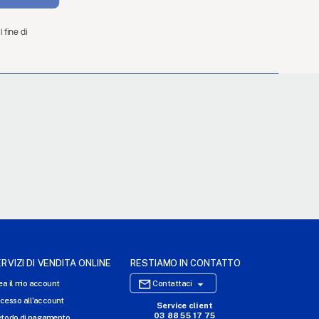
 fine di
RVIZI DI VENDITA ONLINE
RESTIAMO IN CONTATTO

ea il mio account
Contattaci
cesso all'account
Service client
SITO WEB DI E-COMMERCE
03 88 55 17 75
todo di pagamento