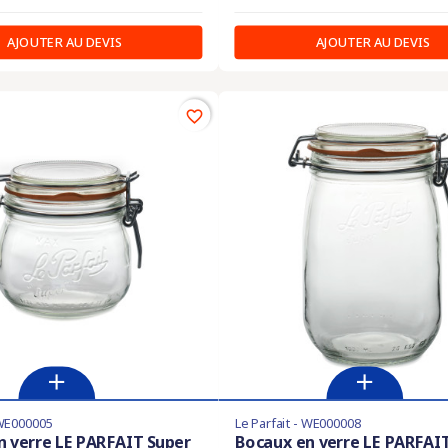
AJOUTER AU DEVIS
AJOUTER AU DEVIS
favorite_border
 WE000005
Le Parfait - WE000008
n verre LE PARFAIT Super
Bocaux en verre LE PARFAI