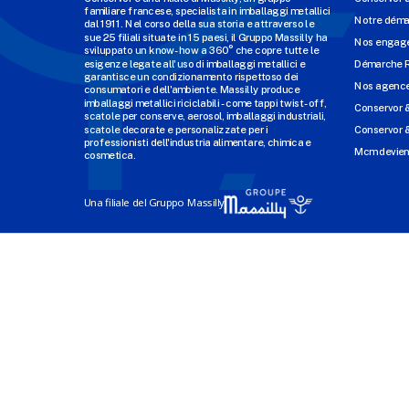
familiare francese, specialista in imballaggi metallici
Notre dém
dal 1911. Nel corso della sua storia e attraverso le
sue 25 filiali situate in 15 paesi, il Gruppo Massilly ha
Nos engage
sviluppato un know-how a 360° che copre tutte le
esigenze legate all'uso di imballaggi metallici e
Démarche 
garantisce un condizionamento rispettoso dei
Nos agenc
consumatori e dell'ambiente. Massilly produce
imballaggi metallici riciclabili - come tappi twist-off,
Conservor 
scatole per conserve, aerosol, imballaggi industriali,
scatole decorate e personalizzate per i
Conservor &
professionisti dell'industria alimentare, chimica e
Mcm devien
cosmetica.
Una filiale del Gruppo Massilly