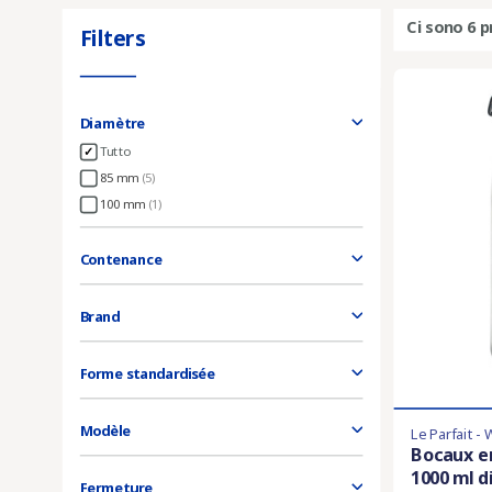
Ci sono 6 p
Filters
Diamètre
Tutto
85 mm
(5)
100 mm
(1)
Contenance
Brand
Forme standardisée
Modèle
Le Parfait -
Bocaux e
1000 ml d
Fermeture