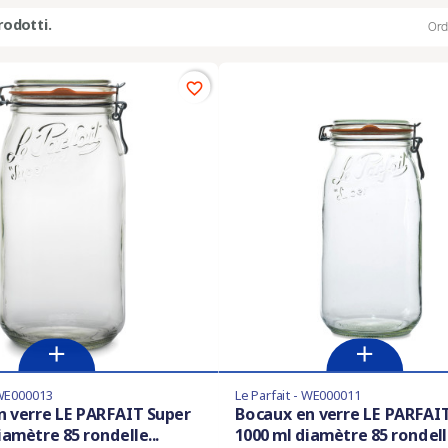
rodotti.
Ord
favorite_border
 WE000013
Le Parfait - WE000011
n verre LE PARFAIT Super
Bocaux en verre LE PARFAI
iamètre 85 rondelle...
1000 ml diamètre 85 rondelle