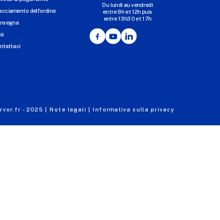
Du lundi au vendredi
I NOSTRI UFFICI
acciamento dell'ordine
entre 9h et 12h puis
entre 13h30 et 17h
MASSILLY CONSERVOR
nsegna
Facebook
YouTube
LinkedIn
si
ntattaci
vor.fr - 2025 |
Note legali |
Informativa sulla privacy