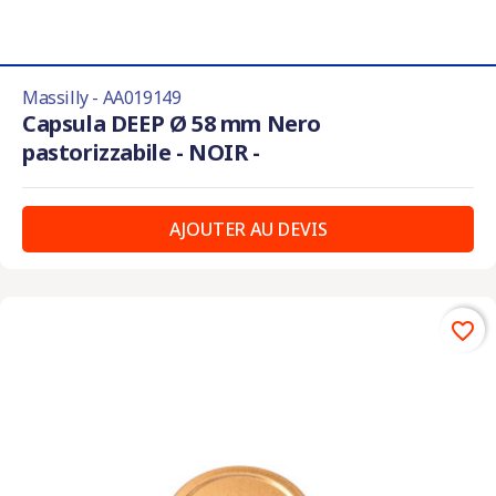
Massilly - AA019149
Capsula DEEP Ø 58 mm Nero
pastorizzabile - NOIR -
AJOUTER AU DEVIS
favorite_border