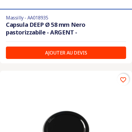
Massilly - AA018935
Capsula DEEP Ø 58 mm Nero
pastorizzabile - ARGENT -
AJOUTER AU DEVIS
favorite_border