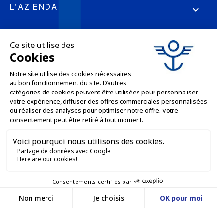
L'AZIENDA

LE NOSTRE OFFERTE

SERVIZI PROFESSIONALI

SERVIZI DI VENDITA ONLINE

RESTIAMO IN CONTATTO


Contattaci
Service client
SITO WEB DI E-COMMERCE
03 88 55 17 75
Du lundi au vendredi
entre 9h et 12h puis
I NOSTRI UFFICI
entre 13h30 et 17h
MASSILLY CONSERVOR