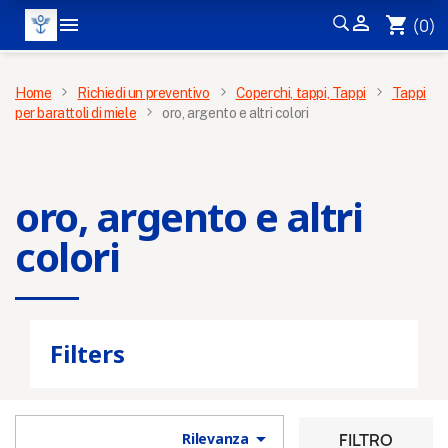


shopping_cart
(0)
MENÙ
Home
Richiedi un preventivo
Coperchi, tappi, Tappi
Tappi
per barattoli di miele
oro, argento e altri colori
oro, argento e altri
colori
Filters

FILTRO
Rilevanza