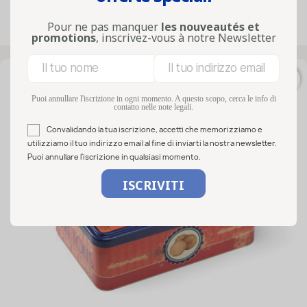
Pour ne pas manquer
les nouveautés et
Visualizzati 1-15 su 15 articoli
promotions
, inscrivez-vous à notre Newsletter
favorite_border
IN SALDO!
Puoi annullare l'iscrizione in ogni momento. A questo scopo, cerca le info di
contatto nelle note legali.
Convalidando la tua iscrizione, accetti che memorizziamo e
utilizziamo il tuo indirizzo email al fine di inviarti la nostra newsletter.
Puoi annullare l'iscrizione in qualsiasi momento.