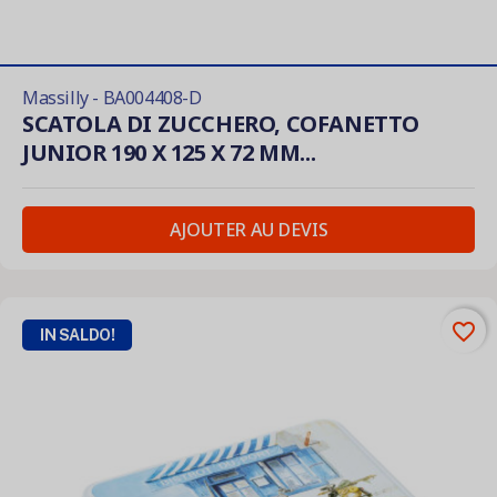
Massilly - BA004408-D
SCATOLA DI ZUCCHERO, COFANETTO
JUNIOR 190 X 125 X 72 MM...
AJOUTER AU DEVIS
favorite_border
IN SALDO!