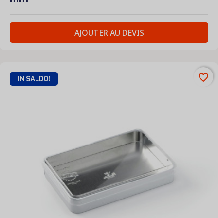
AJOUTER AU DEVIS
favorite_border
IN SALDO!