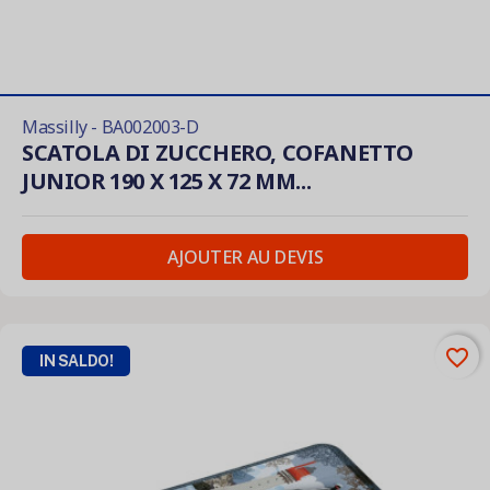
Massilly - BA002003-D
SCATOLA DI ZUCCHERO, COFANETTO
JUNIOR 190 X 125 X 72 MM...
AJOUTER AU DEVIS
favorite_border
IN SALDO!