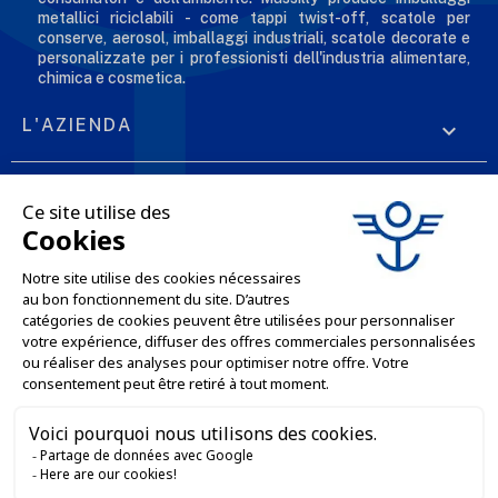
metallici riciclabili - come tappi twist-off, scatole per
conserve, aerosol, imballaggi industriali, scatole decorate e
personalizzate per i professionisti dell'industria alimentare,
chimica e cosmetica.
L'AZIENDA

LE NOSTRE OFFERTE

SERVIZI PROFESSIONALI

SERVIZI DI VENDITA ONLINE

RESTIAMO IN CONTATTO


Contattaci
Service client
SITO WEB DI E-COMMERCE
03 88 55 17 75
Du lundi au vendredi