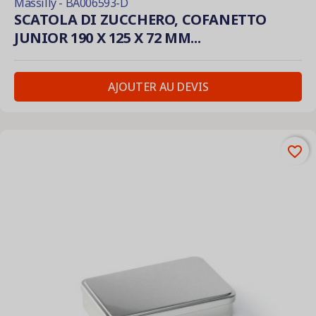
Massilly - BA006593-D
SCATOLA DI ZUCCHERO, COFANETTO
JUNIOR 190 X 125 X 72 MM...
AJOUTER AU DEVIS
favorite_border