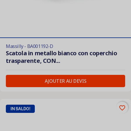
Massilly - BA001192-D
Scatola in metallo bianco con coperchio
trasparente, CON...
AJOUTER AU DEVIS
favorite_border
IN SALDO!