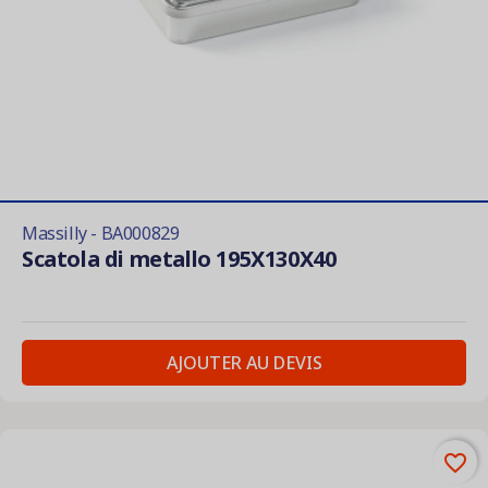
Massilly - BA000829
Scatola di metallo 195X130X40
AJOUTER AU DEVIS
favorite_border