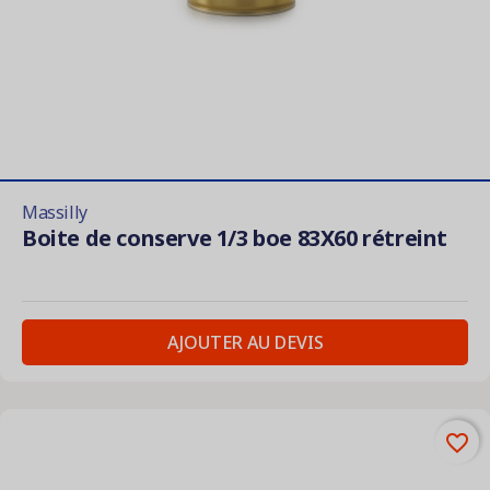
Massilly
Boite de conserve 1/3 boe 83X60 rétreint
AJOUTER AU DEVIS
favorite_border