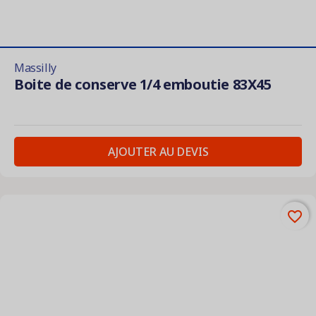
Massilly
Boite de conserve 1/4 emboutie 83X45
AJOUTER AU DEVIS
favorite_border