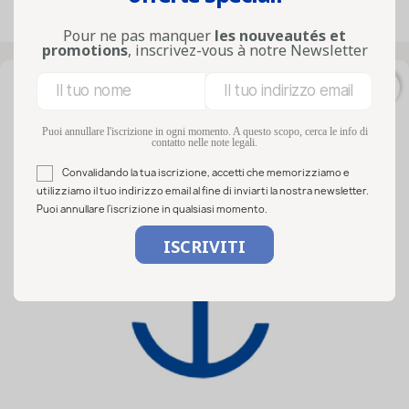
Visualizzati 1-33 su 33 articoli
Pour ne pas manquer
les nouveautés et
promotions
, inscrivez-vous à notre Newsletter
favorite_border
Puoi annullare l'iscrizione in ogni momento. A questo scopo, cerca le info di
contatto nelle note legali.
Convalidando la tua iscrizione, accetti che memorizziamo e
utilizziamo il tuo indirizzo email al fine di inviarti la nostra newsletter.
Puoi annullare l'iscrizione in qualsiasi momento.