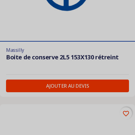
Massilly
Boite de conserve 2L5 153X130 rétreint
AJOUTER AU DEVIS
favorite_border