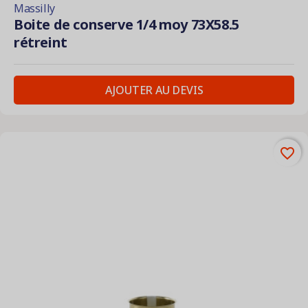
Massilly
Boite de conserve 1/4 moy 73X58.5
rétreint
AJOUTER AU DEVIS
favorite_border