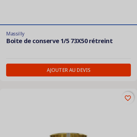
Massilly
Boite de conserve 1/5 73X50 rétreint
AJOUTER AU DEVIS
favorite_border