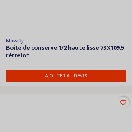
Massilly
Boite de conserve 1/2 haute lisse 73X109.5
rétreint
AJOUTER AU DEVIS
favorite_border