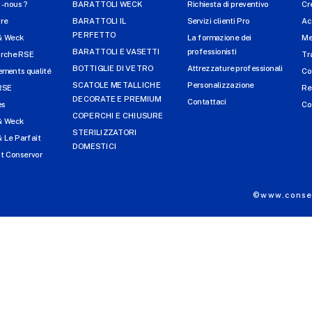
-nous ?
BARATTOLI WECK
Richiesta di preventivo
Cr
ire
BARATTOLI IL
Servizi clienti Pro
Ac
PERFETTO
& Weck
La formazione dei
Me
BARATTOLI E VASETTI
professionisti
arche RSE
Tr
BOTTIGLIE DI VETRO
Attrezzature professionali
ments qualité
Co
SCATOLE METALLICHE
Personalizzazione
RSE
Re
DECORATE E PREMIUM
Contattaci
es
Co
COPERCHI E CHIUSURE
& Weck
STERILIZZATORI
 Le Parfait
DOMESTICI
t Conservor
©www.conser