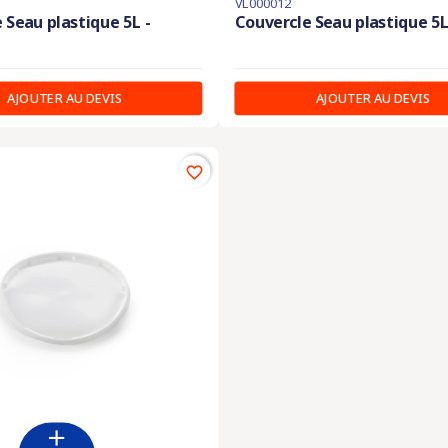
VL000012
 Seau plastique 5L -
Couvercle Seau plastique 5L
AJOUTER AU DEVIS
AJOUTER AU DEVIS
favorite_border