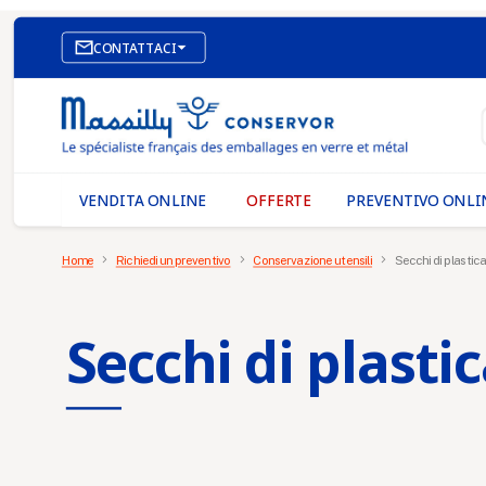

CONTATTACI
SITO WEB DI E-COMMERCE
I NOSTRI UFFICI
MASSILLY CONSERVOR
VENDITA ONLINE
OFFERTE
PREVENTIVO ONLI
Home
Richiedi un preventivo
Conservazione utensili
Secchi di plastic
Secchi di plasti