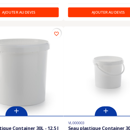
AJOUTER AU DEVIS
AJOUTER AU DEVIS
favorite_border
VL000003
tique Container 30L - 12,5 l
Seau plastique Container 30L