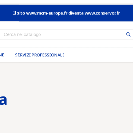
Il sito www.mcm-europe.fr diventa www.conservor.fr
search
NE
SERVIZI PROFESSIONALI
a
ca