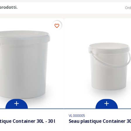
prodotti.
Ord
favorite_border
VL000005
tique Container 30L - 30 l
Seau plastique Container 30L