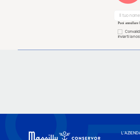
Puoi annullare l
Convalida
inviarti la n
L'AZIEND