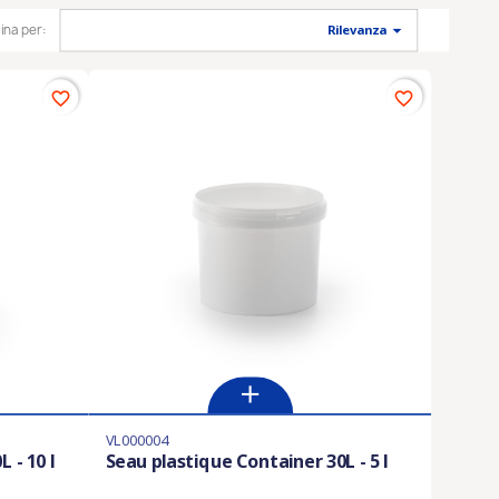

ina per:
Rilevanza
favorite_border
favorite_border
VL000004
 - 10 l
Seau plastique Container 30L - 5 l