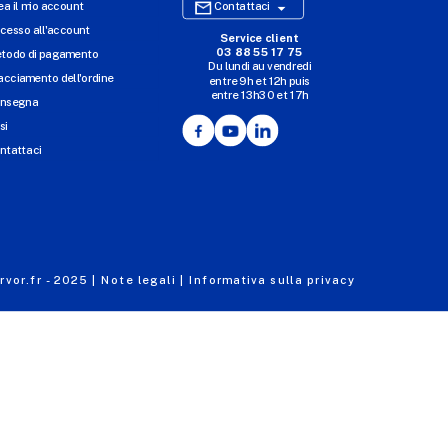

ea il mio account
Contattaci
cesso all'account
Service client
SITO WEB DI E-COMMERCE
03 88 55 17 75
todo di pagamento
Du lundi au vendredi
I NOSTRI UFFICI
acciamento dell'ordine
entre 9h et 12h puis
entre 13h30 et 17h
MASSILLY CONSERVOR
nsegna
Facebook
YouTube
LinkedIn
si
ntattaci
vor.fr - 2025 |
Note legali |
Informativa sulla privacy