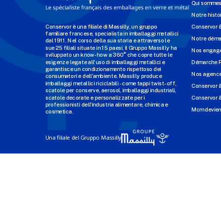
Qui sommes
Notre histo
Conservor è una filiale di Massilly, un gruppo
Conservor 
familiare francese, specialista in imballaggi metallici
Notre dém
dal 1911. Nel corso della sua storia e attraverso le
sue 25 filiali situate in 15 paesi, il Gruppo Massilly ha
Nos engage
sviluppato un know-how a 360° che copre tutte le
esigenze legate all'uso di imballaggi metallici e
Démarche 
garantisce un condizionamento rispettoso dei
Nos agenc
consumatori e dell'ambiente. Massilly produce
imballaggi metallici riciclabili - come tappi twist-off,
Conservor 
scatole per conserve, aerosol, imballaggi industriali,
scatole decorate e personalizzate per i
Conservor &
professionisti dell'industria alimentare, chimica e
Mcm devien
cosmetica.
Una filiale del Gruppo Massilly