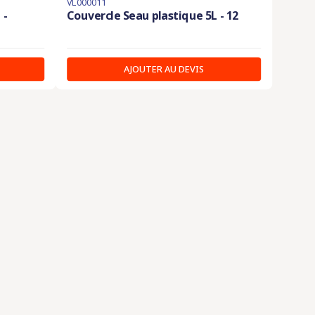
VL000011
 -
Couvercle Seau plastique 5L - 12
AJOUTER AU DEVIS