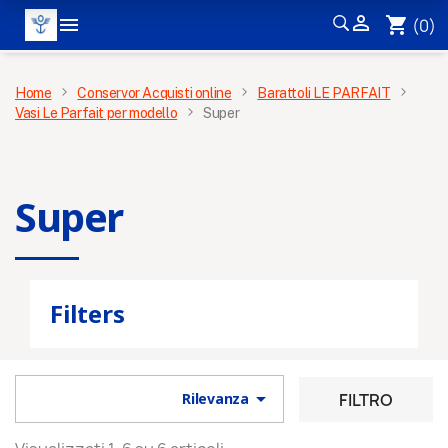


shopping_cart
(0)
MENÙ
Home
Conservor Acquisti online
Barattoli LE PARFAIT
Vasi Le Parfait per modello
Super
×
Super
Filters
Ricevi le nostre novità e le

FILTRO
Rilevanza
offerte speciali