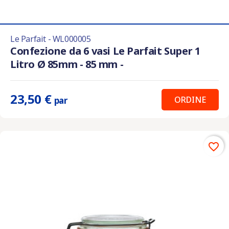
Le Parfait - WL000005
Confezione da 6 vasi Le Parfait Super 1
Litro Ø 85mm - 85 mm -
23,50 €
ORDINE
par
favorite_border