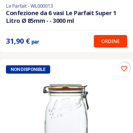
Le Parfait - WL000013
Confezione da 6 vasi Le Parfait Super 1
Litro Ø 85mm - - 3000 ml
31,90 €
ORDINE
par
favorite_border
NON DISPONIBLE