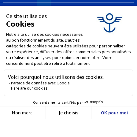
LE NOSTRE OFFERTE

SERVIZI PROFESSIONALI

SERVIZI DI VENDITA ONLINE

RESTIAMO IN CONTATTO


Contattaci
Service client
SITO WEB DI E-COMMERCE
03 88 55 17 75
Du lundi au vendredi
entre 9h et 12h puis
I NOSTRI UFFICI
entre 13h30 et 17h
MASSILLY CONSERVOR
Facebook
YouTube
LinkedIn