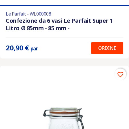
Le Parfait - WL000008
Confezione da 6 vasi Le Parfait Super 1
Litro Ø 85mm - 85 mm -
20,90 €
ORDINE
par
favorite_border