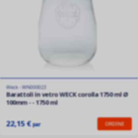
Weck - WN000023
Barattoli in vetro WECK corolla 1750 ml Ø
100mm - - 1750 ml
22,15 €
ORDINE
par