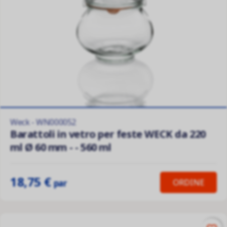
Weck - WN000052
Barattoli in vetro per feste WECK da 220
ml Ø 60 mm - - 560 ml
18,75 €
ORDINE
par