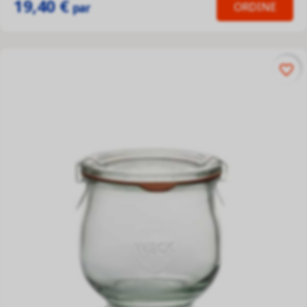
19,40 €
ORDINE
par
favorite_border