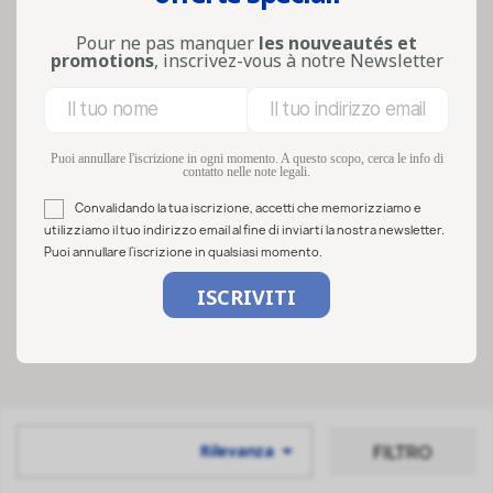
affidabile li rendono una soluzione
pratica, durevole e riutilizzabile ...
Pour ne pas manquer
les nouveautés et
Lire la suite
promotions
, inscrivez-vous à notre Newsletter
Filters
Puoi annullare l'iscrizione in ogni momento. A questo scopo, cerca le info di
contatto nelle note legali.
Convalidando la tua iscrizione, accetti che memorizziamo e
utilizziamo il tuo indirizzo email al fine di inviarti la nostra newsletter.
Puoi annullare l'iscrizione in qualsiasi momento.

FILTRO
Rilevanza