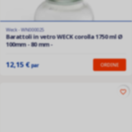
Weck - WN000025
Barattoli in vetro WECK corolla 1750 ml Ø
100mm - 80 mm -
12,15 €
ORDINE
par
favorite_border