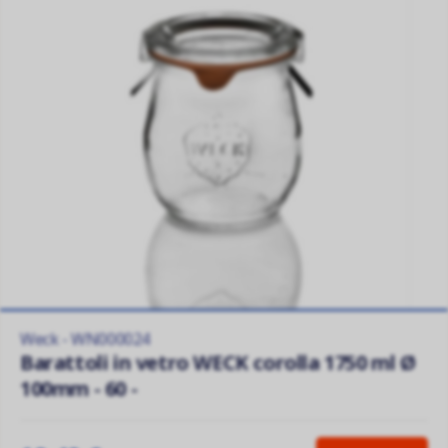
Weck - WN000024
Barattoli in vetro WECK corolla 1750 ml Ø
100mm - 60 -