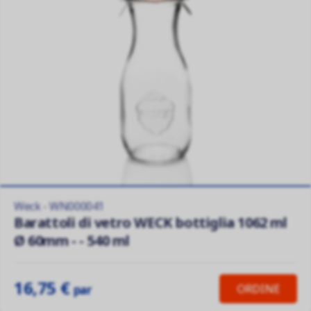
Weck - WN000041
Barattoli di vetro WECK bottiglia 1062 ml
Ø 60mm - - 540 ml
16,75 €
ORDINE
par