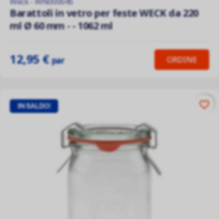
Weck - WN000045
Barattoli in vetro per feste WECK da 220
ml Ø 60 mm - - 1062 ml
12,95 €
ORDINE
par
favorite_border
IN SALDO!