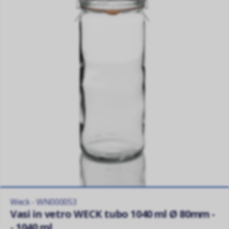
Weck - WN000053
Vasi in vetro WECK tubo 1040 ml Ø 80mm -
- 1040 ml