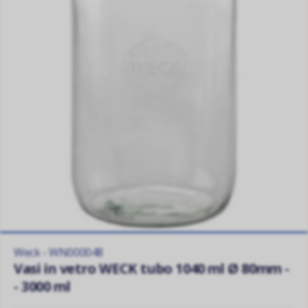
Weck - WN000048
Vasi in vetro WECK tubo 1040 ml Ø 80mm -
- 3000 ml