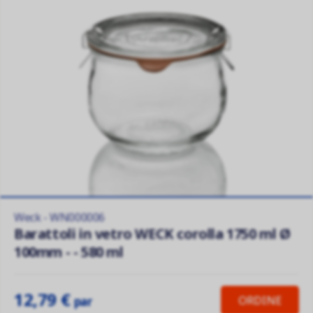
Weck - WN000006
Barattoli in vetro WECK corolla 1750 ml Ø
100mm - - 580 ml
12,79 €
ORDINE
par