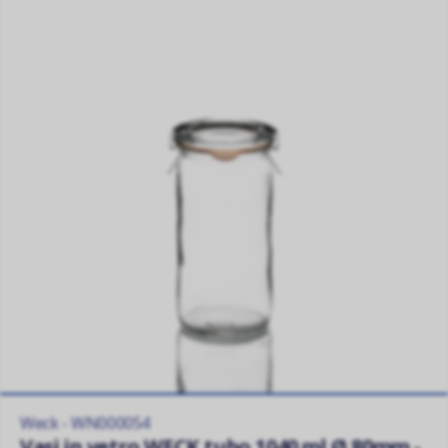
Weck - WN000054
Vasi in vetro WECK tubo 1040 ml Ø 80mm -