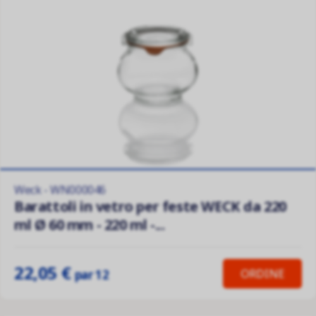
Weck - WN000046
Barattoli in vetro per feste WECK da 220
ml Ø 60 mm - 220 ml -...
22,05 €
ORDINE
par 12