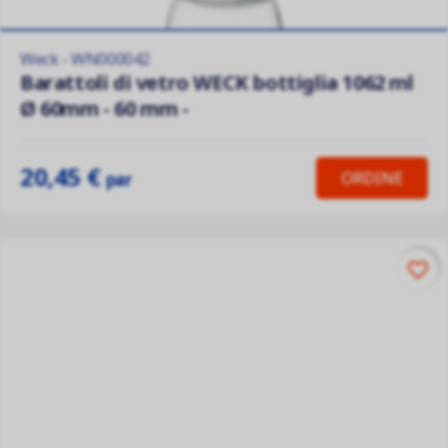
Weck - WN000042
Barattoli di vetro WECK bottiglia 1062 ml
Ø 60mm - 60 mm -
20,45 €
ORDINE
par
favorite_border