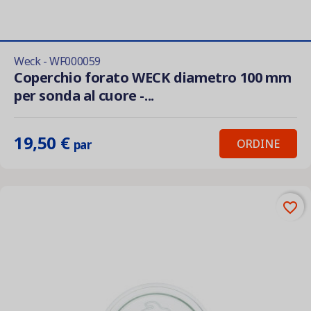
Weck - WF000059
Coperchio forato WECK diametro 100 mm
per sonda al cuore -...
19,50 €
ORDINE
par
favorite_border