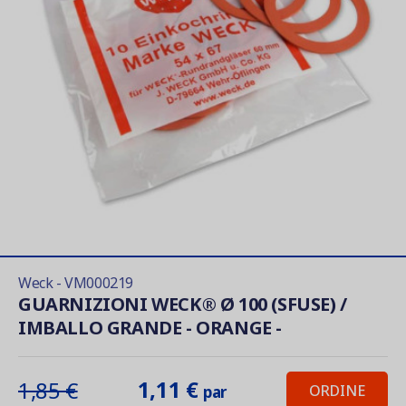
Weck - VM000219
GUARNIZIONI WECK® Ø 100 (SFUSE) /
IMBALLO GRANDE - ORANGE -
1,11 €
1,85 €
ORDINE
par