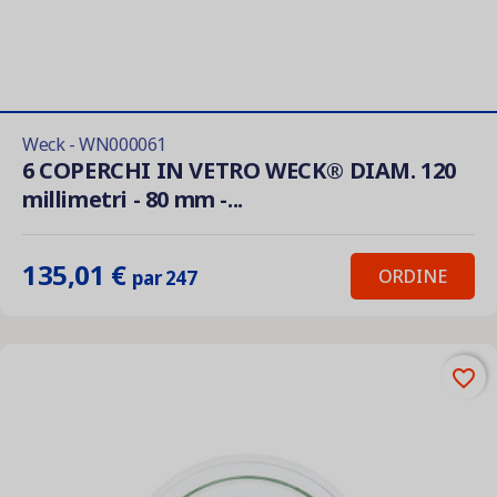
Weck - WN000061
6 COPERCHI IN VETRO WECK® DIAM. 120
millimetri - 80 mm -...
135,01 €
ORDINE
par 247
favorite_border