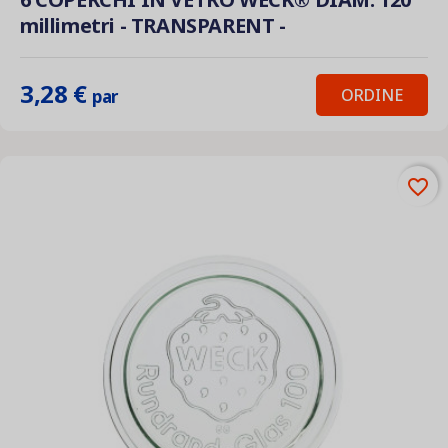
millimetri - TRANSPARENT -
3,28 €
ORDINE
par
favorite_border