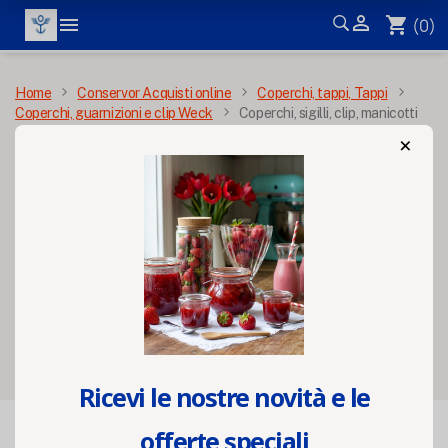


shopping_cart
(0)
MENÙ
Home
Conservor Acquisti online
Coperchi, tappi, Tappi
Coperchi, guarnizioni e clip Weck
Coperchi, sigilli, clip, manicotti
×
Coperchi, sigilli, clip,
manicotti
Filters
Ricevi le nostre novità e le
offerte speciali

FILTRO
Rilevanza