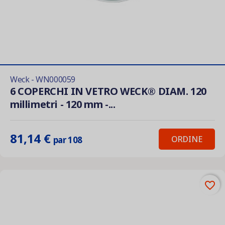
Weck - WN000059
6 COPERCHI IN VETRO WECK® DIAM. 120
millimetri - 120 mm -...
81,14 €
ORDINE
par 108
favorite_border