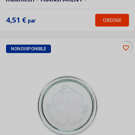
4,51 €
ORDINE
par
favorite_border
NON DISPONIBLE