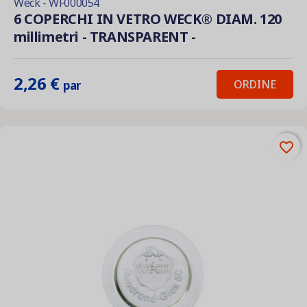
Weck - WF000054
6 COPERCHI IN VETRO WECK® DIAM. 120
millimetri - TRANSPARENT -
2,26 €
ORDINE
par
favorite_border