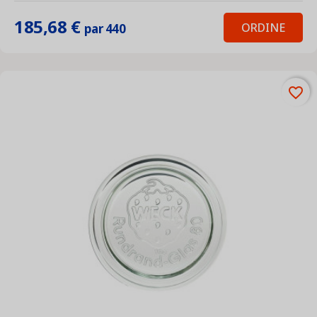
185,68 €
ORDINE
par 440
favorite_border