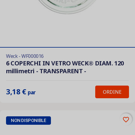
Weck - WF000016
6 COPERCHI IN VETRO WECK® DIAM. 120
millimetri - TRANSPARENT -
3,18 €
ORDINE
par
favorite_border
NON DISPONIBLE