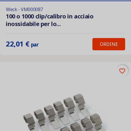
Weck - VM000087
100 o 1000 clip/calibro in acciaio
inossidabile per lo...
22,01 €
ORDINE
par
favorite_border