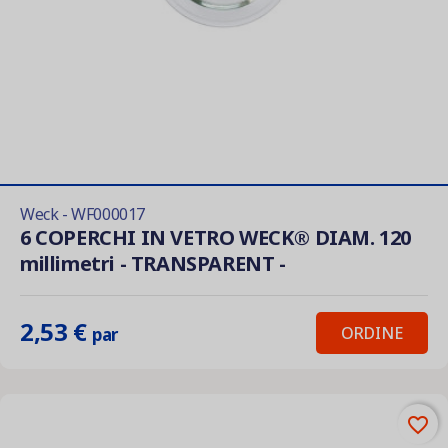
Weck - WF000017
6 COPERCHI IN VETRO WECK® DIAM. 120
millimetri - TRANSPARENT -
2,53 €
ORDINE
par
favorite_border