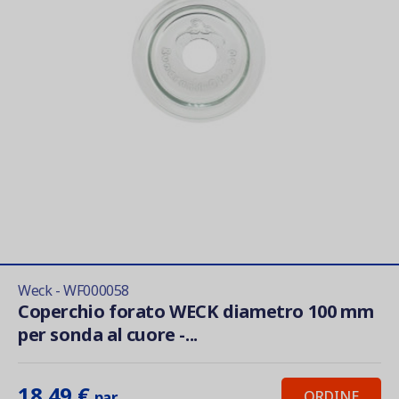
Weck - WF000058
Coperchio forato WECK diametro 100 mm
per sonda al cuore -...
18,49 €
ORDINE
par