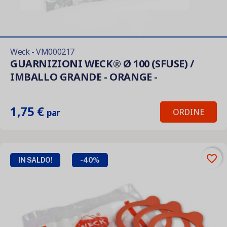
Weck - VM000217
GUARNIZIONI WECK® Ø 100 (SFUSE) /
IMBALLO GRANDE - ORANGE -
1,75 €
ORDINE
par
favorite_border
IN SALDO!
-40%