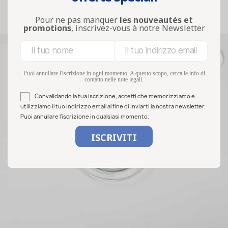
Pour ne pas manquer
les nouveautés et
Visualizzati 1-30 su 30 articoli
promotions
, inscrivez-vous à notre Newsletter
favorite_border
Puoi annullare l'iscrizione in ogni momento. A questo scopo, cerca le info di
contatto nelle note legali.
Convalidando la tua iscrizione, accetti che memorizziamo e
utilizziamo il tuo indirizzo email al fine di inviarti la nostra newsletter.
Puoi annullare l'iscrizione in qualsiasi momento.