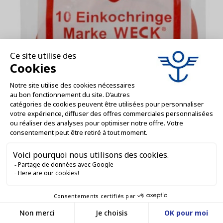
Weck - VM000221
GUARNIZIONI WECK® Ø 100 (SFUSE) /
IMBALLO GRANDE - ORANGE -
2,05 €
ORDINE
par