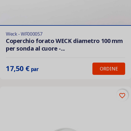
Weck - WF000057
Coperchio forato WECK diametro 100 mm
per sonda al cuore -...
17,50 €
ORDINE
par
favorite_border