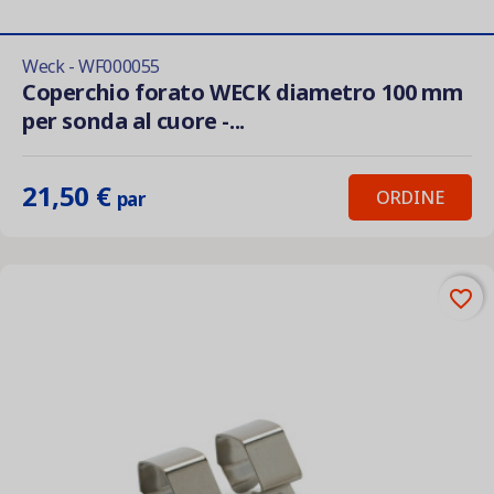
Weck - WF000055
Coperchio forato WECK diametro 100 mm
per sonda al cuore -...
21,50 €
ORDINE
par
favorite_border