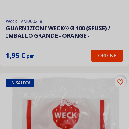
Weck - VM000218
GUARNIZIONI WECK® Ø 100 (SFUSE) /
IMBALLO GRANDE - ORANGE -
1,95 €
ORDINE
par
favorite_border
IN SALDO!