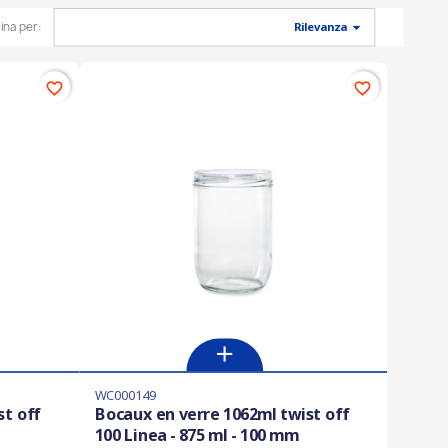

ina per:
Rilevanza
favorite_border
favorite_border
WC000149
st off
Bocaux en verre 1062ml twist off
100 Linea - 875 ml - 100 mm