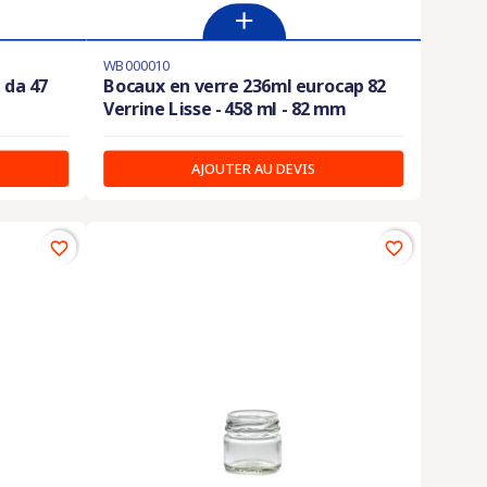
WB000010
 da 47
Bocaux en verre 236ml eurocap 82
Verrine Lisse - 458 ml - 82 mm
AJOUTER AU DEVIS
favorite_border
favorite_border