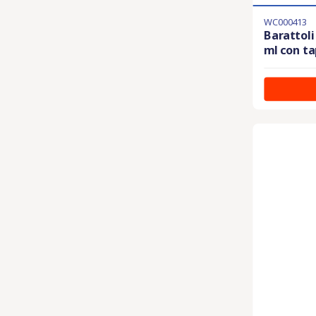
WC000413
Barattoli
ml con tap