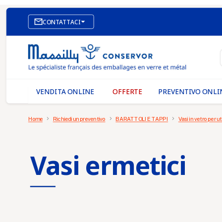

CONTATTACI
SITO WEB DI E-COMMERCE
I NOSTRI UFFICI
MASSILLY CONSERVOR
VENDITA ONLINE
OFFERTE
PREVENTIVO ONLI
Home
Richiedi un preventivo
BARATTOLI E TAPPI
Vasi in vetro per ut
Vasi ermetici