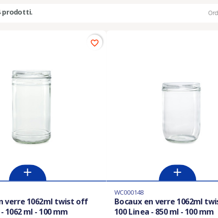
 prodotti.
Ord
favorite_border
WC000148
 verre 1062ml twist off
Bocaux en verre 1062ml twi
 - 1062 ml - 100 mm
100 Linea - 850 ml - 100 mm