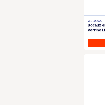
WB000009
Bocaux en
Verrine L