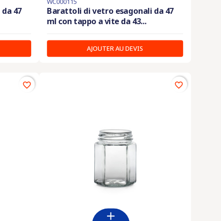
WC000115
 da 47
Barattoli di vetro esagonali da 47
ml con tappo a vite da 43...
AJOUTER AU DEVIS
favorite_border
favorite_border