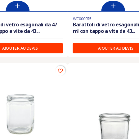
WC000075
 di vetro esagonali da 47
Barattoli di vetro esagonali
po a vite da 43...
ml con tappo a vite da 43...
AJOUTER AU DEVIS
AJOUTER AU DEVIS
favorite_border