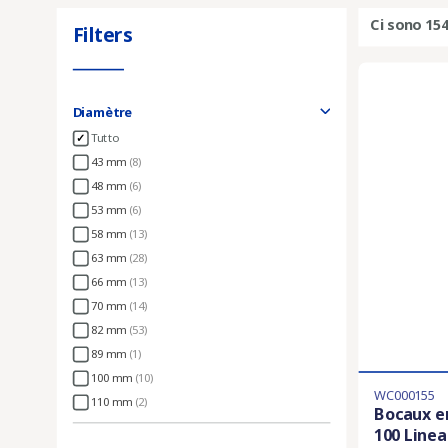
Ci sono 154
Filters
Diamètre
Tutto
43 mm
(8)
48 mm
(6)
53 mm
(6)
58 mm
(13)
63 mm
(28)
66 mm
(13)
70 mm
(14)
82 mm
(53)
89 mm
(1)
100 mm
(10)
WC000155
110 mm
(2)
Bocaux en
100 Linea