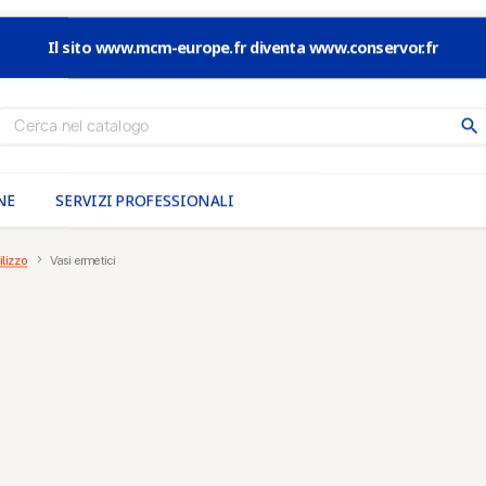
Il sito www.mcm-europe.fr diventa www.conservor.fr
search
NE
SERVIZI PROFESSIONALI
ilizzo
Vasi ermetici