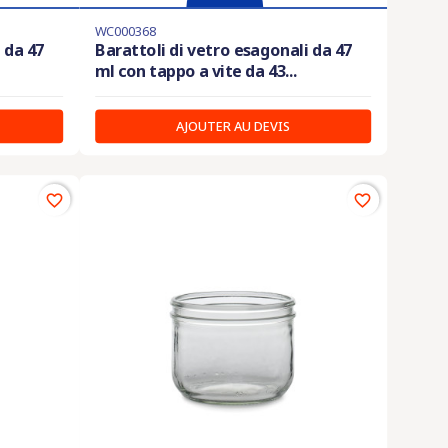
WC000368
 da 47
Barattoli di vetro esagonali da 47
ml con tappo a vite da 43...
AJOUTER AU DEVIS
favorite_border
favorite_border