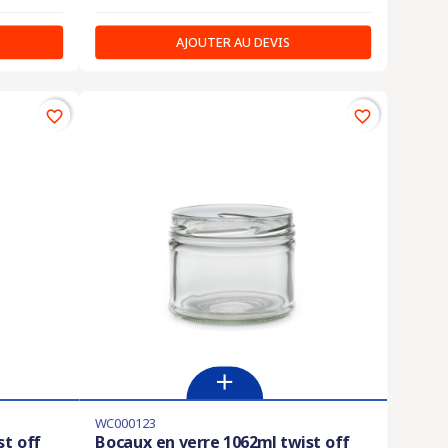
AJOUTER AU DEVIS
favorite_border
favorite_border
WC000123
st off
Bocaux en verre 1062ml twist off