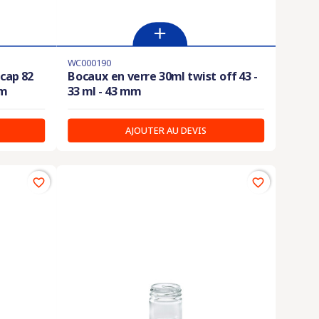
WC000190
cap 82
Bocaux en verre 30ml twist off 43 -
mm
33 ml - 43 mm
AJOUTER AU DEVIS
favorite_border
favorite_border