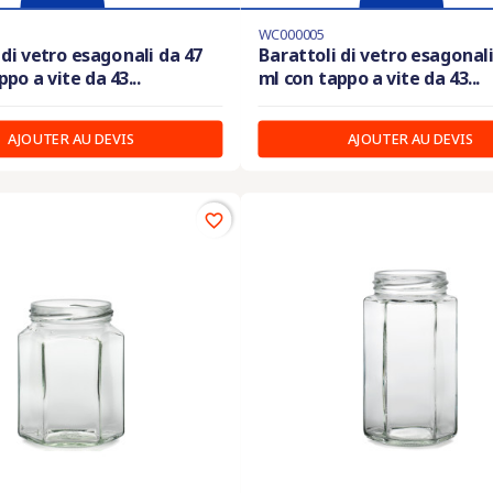
WC000005
 di vetro esagonali da 47
Barattoli di vetro esagonali
po a vite da 43...
ml con tappo a vite da 43...
AJOUTER AU DEVIS
AJOUTER AU DEVIS
favorite_border