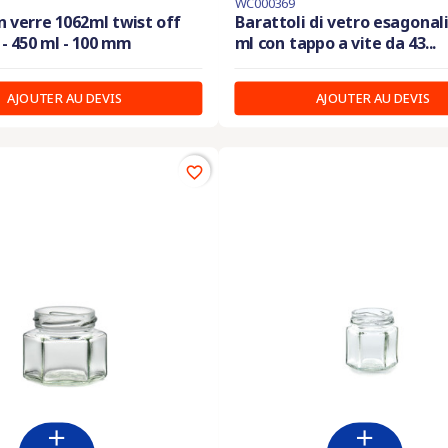
WC000369
 verre 1062ml twist off
Barattoli di vetro esagonali
 - 450 ml - 100 mm
ml con tappo a vite da 43...
AJOUTER AU DEVIS
AJOUTER AU DEVIS
favorite_border