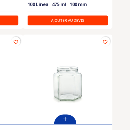
100 Linea - 475 ml - 100 mm
AJOUTER AU DEVIS
favorite_border
favorite_border