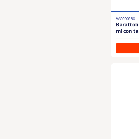
WC000380
Barattoli
ml con tap