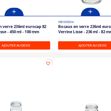
WB000004
 verre 236ml eurocap 82
Bocaux en verre 236ml euro
isse - 450 ml - 100 mm
Verrine Lisse - 236 ml - 82 
AJOUTER AU DEVIS
AJOUTER AU DEVIS
favorite_border