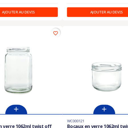
AJOUTER AU DEVIS
AJOUTER AU DEVIS
favorite_border
WC000121
 verre 1062ml twist off
Bocaux en verre 1062ml twi