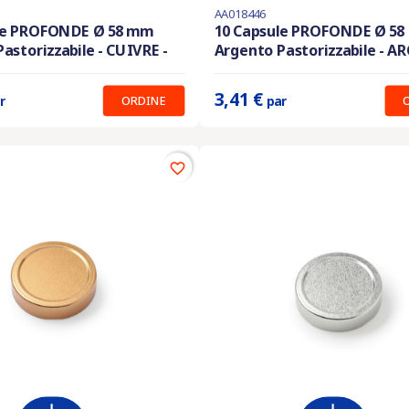
AA018446
En stock
le PROFONDE Ø 58 mm
10 Capsule PROFONDE Ø 5
astorizzabile - CUIVRE -
Argento Pastorizzabile - A
:
3.41 €
Prix unitaire :
3.41 €
3,41 €
ORDINE
r
par
favorite_border