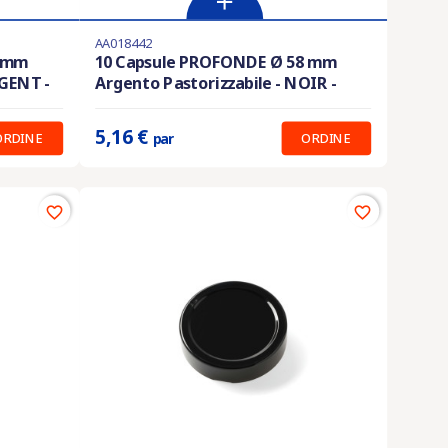
AA018442
En stock
8 mm
10 Capsule PROFONDE Ø 58 mm
RGENT -
Argento Pastorizzabile - NOIR -
Prix unitaire :
5.16 €
5,16 €
ORDINE
ORDINE
par
favorite_border
favorite_border