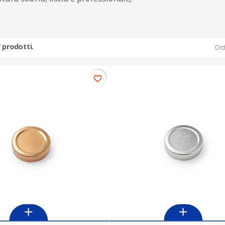
 prodotti.
Ord
favorite_border