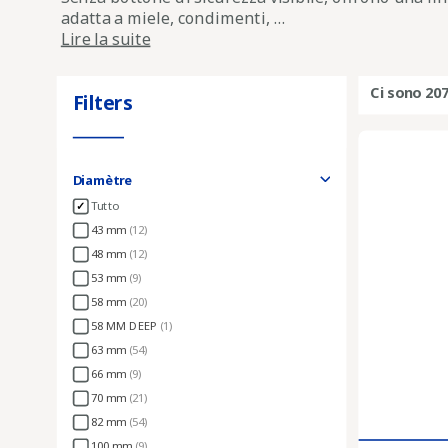
adatta a miele, condimenti, ...
Lire la suite
Ci sono 207
Filters
Diamètre
Tutto
43 mm
(12)
48 mm
(12)
53 mm
(9)
58 mm
(20)
58 MM DEEP
(1)
63 mm
(54)
66 mm
(9)
70 mm
(21)
82 mm
(54)
100 mm
(9)