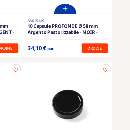
AA019149
Ultimi articoli in magazzino
8 mm
10 Capsule PROFONDE Ø 58 mm
RGENT -
Argento Pastorizzabile - NOIR -
Prix unitaire :
34.10 €
34,10 €
ORDINE
ORDINE
par
favorite_border
favorite_border