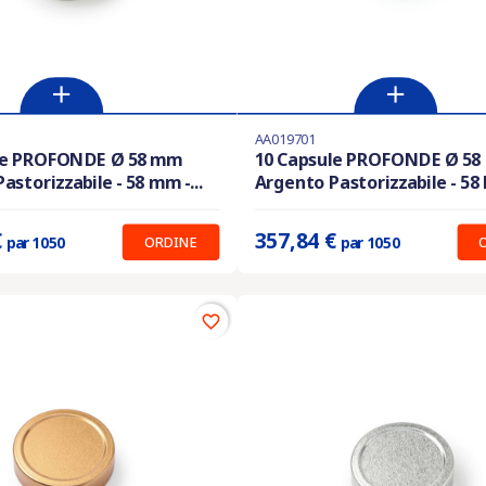
AA019701
i in magazzino
Ultimi articoli in magazzino
le PROFONDE Ø 58 mm
10 Capsule PROFONDE Ø 5
astorizzabile - 58 mm -...
Argento Pastorizzabile - 58 
:
0.341 €
Prix unitaire :
0.341 €
€
357,84 €
ORDINE
par 1050
par 1050
favorite_border