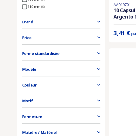
AA019701
En stock
110 mm
(6)
10 Capsu
Argento P
Prix unitaire 
Brand
3,41 €
pa
Price
Forme standardisée
Modèle
Couleur
Motif
Fermeture
Matière / Matériel