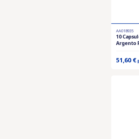
AA018935
Ultimi articol
10 Capsu
Argento P
Prix unitaire 
51,60 €