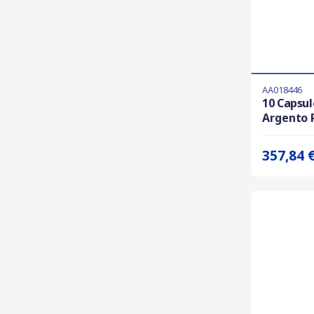
AA018446
Ultimi articol
10 Capsu
Argento P
Prix unitaire 
357,84 