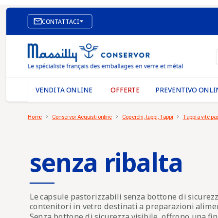

CONTATTACI
SITO WEB DI E-COMMERCE
I NOSTRI UFFICI
MASSILLY CONSERVOR
VENDITA ONLINE
OFFERTE
PREVENTIVO ONLI
Home
Conservor Acquisti online
Coperchi, tappi, Tappi
Tappi a vite pa
senza ribalta
Le
capsule pastorizzabili senza bottone di sicurez
contenitori in vetro destinati a preparazioni alime
Senza bottone di sicurezza visibile, offrono una fini