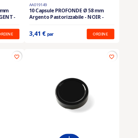
AA019149
En stock
8 mm
10 Capsule PROFONDE Ø 58 mm
RGENT -
Argento Pastorizzabile - NOIR -
Prix unitaire :
3.41 €
3,41 €
ORDINE
ORDINE
par
favorite_border
favorite_border