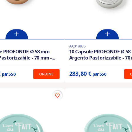
AA018935
i in magazzino
Ultimi articoli in magazzino
le PROFONDE Ø 58 mm
10 Capsule PROFONDE Ø 5
astorizzabile - 70 mm -...
Argento Pastorizzabile - 70 
:
0.516 €
Prix unitaire :
0.516 €
€
283,80 €
ORDINE
par 550
par 550
favorite_border