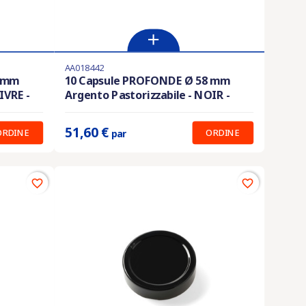
AA018442
Ultimi articoli in magazzino
8 mm
10 Capsule PROFONDE Ø 58 mm
IVRE -
Argento Pastorizzabile - NOIR -
Prix unitaire :
51.60 €
51,60 €
ORDINE
ORDINE
par
favorite_border
favorite_border