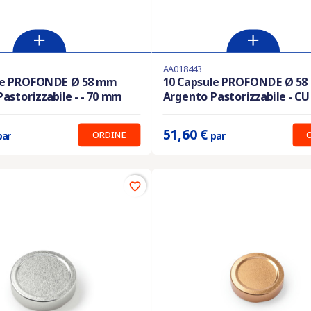
AA018443
i in magazzino
Ultimi articoli in magazzino
le PROFONDE Ø 58 mm
10 Capsule PROFONDE Ø 5
astorizzabile - - 70 mm
Argento Pastorizzabile - CU
:
51.60 €
Prix unitaire :
51.60 €
51,60 €
ORDINE
par
par
favorite_border