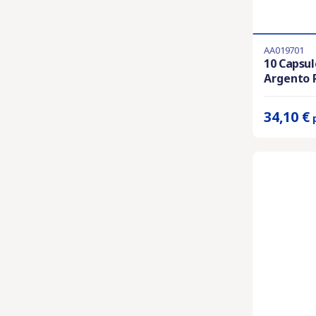
AA019701
Ultimi articol
10 Capsu
Argento P
Prix unitaire 
34,10 €