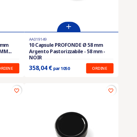
AA019149
Ultimi articoli in magazzino
8 mm
10 Capsule PROFONDE Ø 58 mm
MM...
Argento Pastorizzabile - 58 mm -
Prix unitaire :
0.341 €
NOIR
358,04 €
ORDINE
ORDINE
par 1050
favorite_border
favorite_border