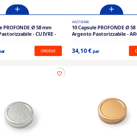
AA018446
i in magazzino
Ultimi articoli in magazzino
le PROFONDE Ø 58 mm
10 Capsule PROFONDE Ø 5
astorizzabile - CUIVRE -
Argento Pastorizzabile - A
:
34.10 €
Prix unitaire :
34.10 €
34,10 €
ORDINE
par
par
favorite_border