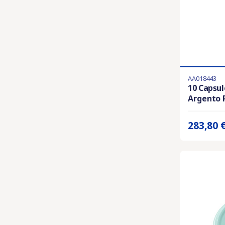
AA018443
Ultimi articol
10 Capsu
Argento P
Prix unitaire 
283,80 