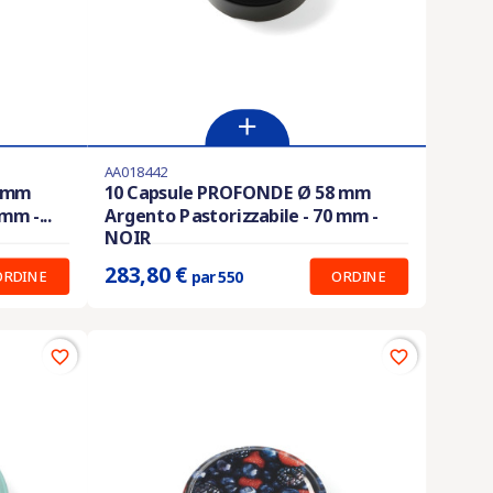
AA018442
Ultimi articoli in magazzino
8 mm
10 Capsule PROFONDE Ø 58 mm
mm -...
Argento Pastorizzabile - 70 mm -
Prix unitaire :
0.516 €
NOIR
283,80 €
ORDINE
ORDINE
par 550
favorite_border
favorite_border