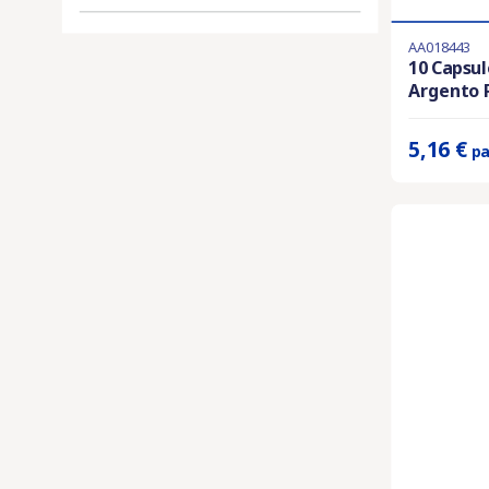
AA018443
En stock
10 Capsu
Argento P
Prix unitaire 
5,16 €
pa