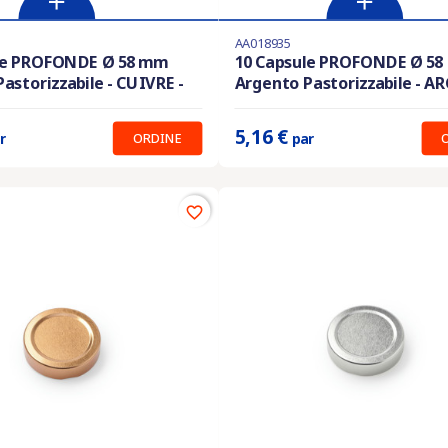
AA018935
En stock
le PROFONDE Ø 58 mm
10 Capsule PROFONDE Ø 5
astorizzabile - CUIVRE -
Argento Pastorizzabile - A
:
5.16 €
Prix unitaire :
5.16 €
5,16 €
ORDINE
r
par
favorite_border