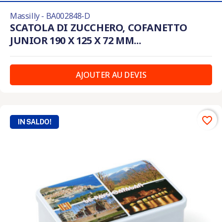
Massilly - BA002848-D
SCATOLA DI ZUCCHERO, COFANETTO
JUNIOR 190 X 125 X 72 MM...
AJOUTER AU DEVIS
favorite_border
IN SALDO!