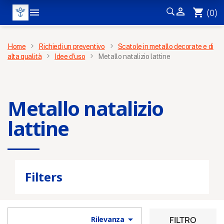


shopping_cart
(0)
MENÙ
Home
Richiedi un preventivo
Scatole in metallo decorate e di
alta qualità
Idee d'uso
Metallo natalizio lattine
Metallo natalizio
lattine
Filters

FILTRO
Rilevanza