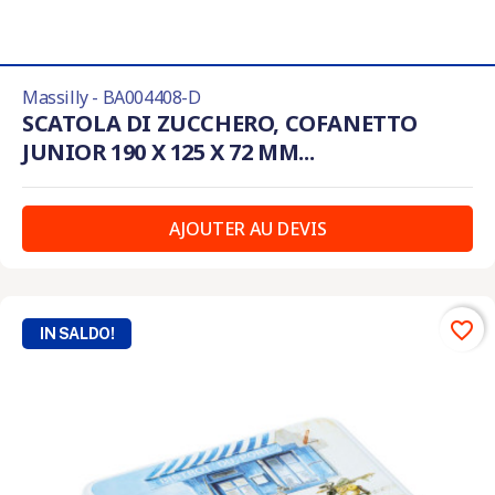
Massilly - BA004408-D
SCATOLA DI ZUCCHERO, COFANETTO
JUNIOR 190 X 125 X 72 MM...
AJOUTER AU DEVIS
favorite_border
IN SALDO!