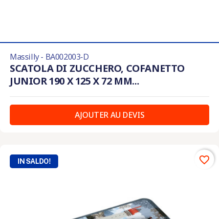
Massilly - BA002003-D
SCATOLA DI ZUCCHERO, COFANETTO
JUNIOR 190 X 125 X 72 MM...
AJOUTER AU DEVIS
favorite_border
IN SALDO!