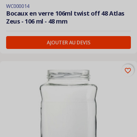
WC000014
Bocaux en verre 106ml twist off 48 Atlas
Zeus - 106 ml - 48 mm
AJOUTER AU DEVIS
favorite_border