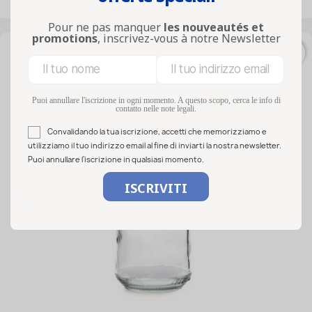
Visualizzati 1-20 su 20 articoli
Pour ne pas manquer
les nouveautés et
promotions
, inscrivez-vous à notre Newsletter
favorite_border
Puoi annullare l'iscrizione in ogni momento. A questo scopo, cerca le info di
contatto nelle note legali.
Convalidando la tua iscrizione, accetti che memorizziamo e
utilizziamo il tuo indirizzo email al fine di inviarti la nostra newsletter.
Puoi annullare l'iscrizione in qualsiasi momento.