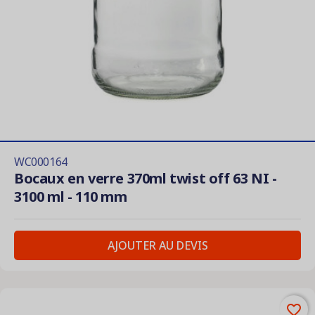
WC000164
Bocaux en verre 370ml twist off 63 NI -
3100 ml - 110 mm
AJOUTER AU DEVIS
favorite_border