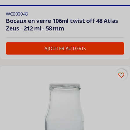
WC000048
Bocaux en verre 106ml twist off 48 Atlas
Zeus - 212 ml - 58 mm
AJOUTER AU DEVIS
favorite_border