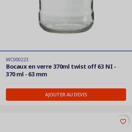
WC000223
Bocaux en verre 370ml twist off 63 NI -
370 ml - 63 mm
AJOUTER AU DEVIS
favorite_border