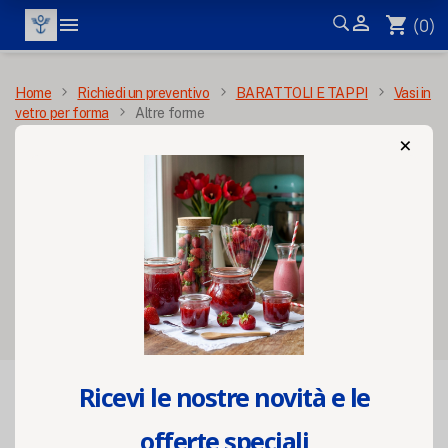


shopping_cart
(0)
MENÙ
Home
Richiedi un preventivo
BARATTOLI E TAPPI
Vasi in
vetro per forma
Altre forme
×
Altre forme
Filters
Ricevi le nostre novità e le

FILTRO
Rilevanza
offerte speciali