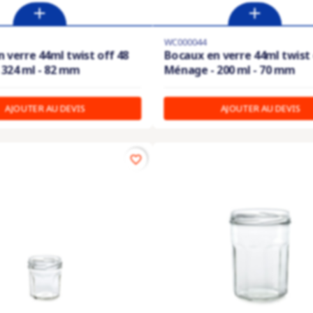
WC000044
 verre 44ml twist off 48
Bocaux en verre 44ml twist 
324 ml - 82 mm
Ménage - 200 ml - 70 mm
AJOUTER AU DEVIS
AJOUTER AU DEVIS
favorite_border