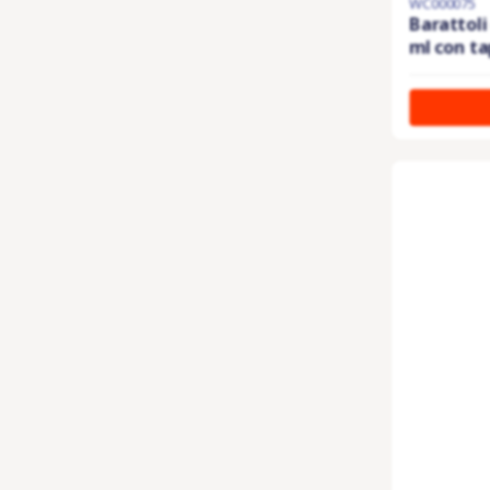
WC000075
Barattoli
ml con tap