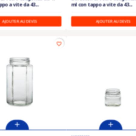
po a vite da 43...
ml con tappo a vite da 43...
AJOUTER AU DEVIS
AJOUTER AU DEVIS
favorite_border