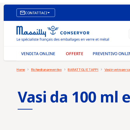

CONTATTACI
SITO WEB DI E-COMMERCE
I NOSTRI UFFICI
MASSILLY CONSERVOR
VENDITA ONLINE
OFFERTE
PREVENTIVO ONLI
Home
Richiedi un preventivo
BARATTOLI E TAPPI
Vasi in vetro per c
Vasi da 100 ml e