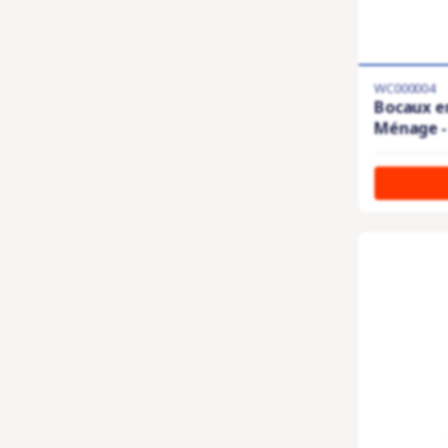
WC000004
Bocaux en
Ménage - 