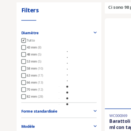
Ci sono 98 
Filters
Diamètre
Tutto
43 mm
(8)
48 mm
(5)
53 mm
(5)
58 mm
(10)
63 mm
(17)
66 mm
(13)
70 mm
(12)
82 mm
(28)
Forme standardisée
WC000369
Barattoli
Modèle
ml con tap