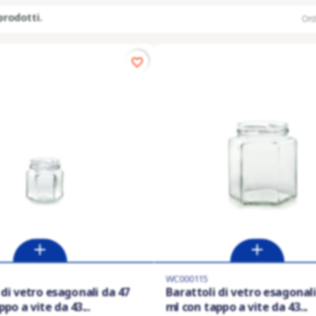
prodotti.
Ord
favorite_border
WC000115
 di vetro esagonali da 47
Barattoli di vetro esagonali
po a vite da 43...
ml con tappo a vite da 43...