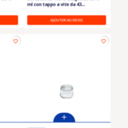
ml con tappo a vite da 43...
AJOUTER AU DEVIS
favorite_border
favorite_border