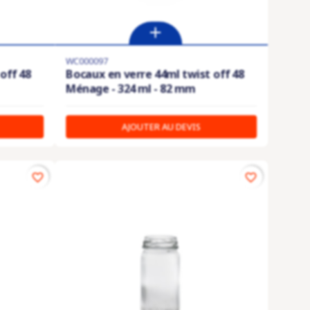
WC000097
off 48
Bocaux en verre 44ml twist off 48
Ménage - 324 ml - 82 mm
AJOUTER AU DEVIS
favorite_border
favorite_border