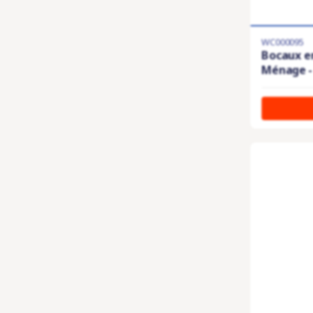
WC000095
Bocaux en
Ménage - 