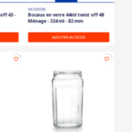
WC000385
ff 43 -
Bocaux en verre 44ml twist off 48
Ménage - 324 ml - 82 mm
AJOUTER AU DEVIS
favorite_border
favorite_border