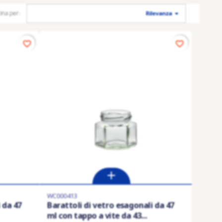

ina per:
Rilevanza
favorite_border
favorite_border
WC000413
 da 47
Barattoli di vetro esagonali da 47
ml con tappo a vite da 43...