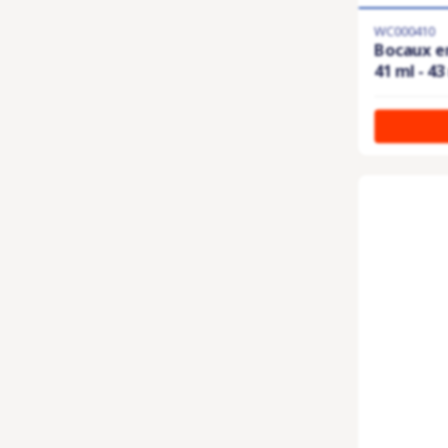
WC000410
Bocaux en
41 ml - 4