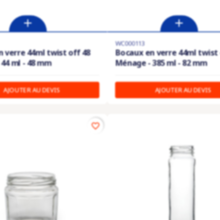
WC000113
 verre 44ml twist off 48
Bocaux en verre 44ml twist 
44 ml - 48 mm
Ménage - 385 ml - 82 mm
AJOUTER AU DEVIS
AJOUTER AU DEVIS
favorite_border