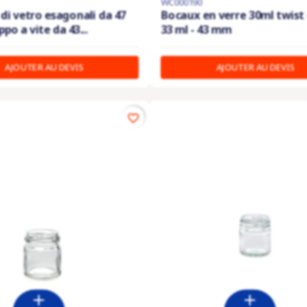
WC000190
 di vetro esagonali da 47
Bocaux en verre 30ml twist o
po a vite da 43...
33 ml - 43 mm
AJOUTER AU DEVIS
AJOUTER AU DEVIS
favorite_border