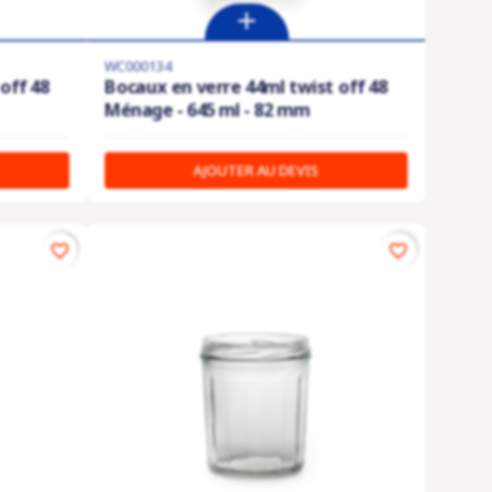
WC000134
off 48
Bocaux en verre 44ml twist off 48
Ménage - 645 ml - 82 mm
AJOUTER AU DEVIS
favorite_border
favorite_border