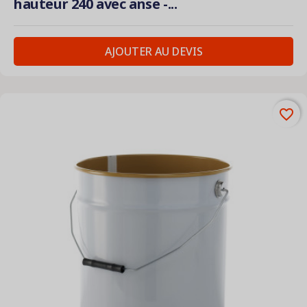
hauteur 240 avec anse -...
AJOUTER AU DEVIS
favorite_border