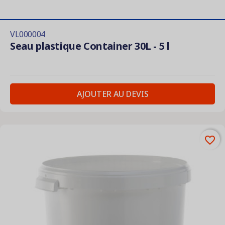
VL000004
Seau plastique Container 30L - 5 l
AJOUTER AU DEVIS
favorite_border