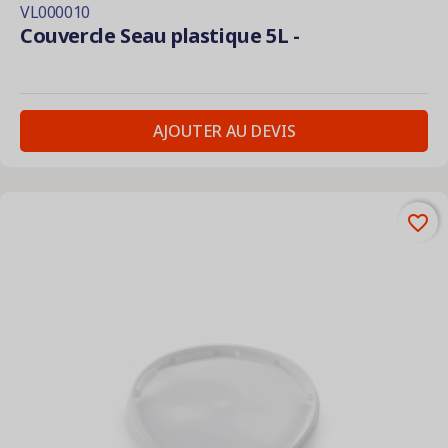
VL000010
Couvercle Seau plastique 5L -
AJOUTER AU DEVIS
favorite_border