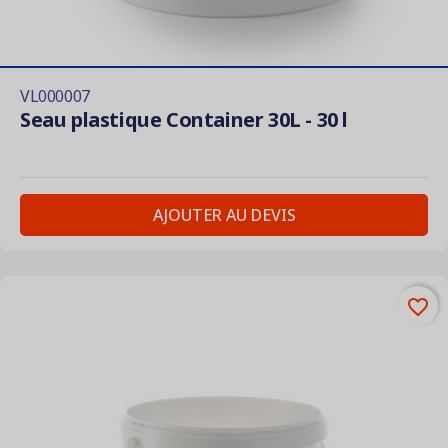
VL000007
Seau plastique Container 30L - 30 l
AJOUTER AU DEVIS
favorite_border