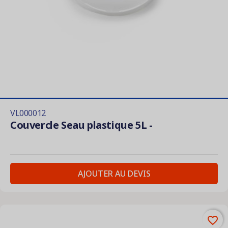
VL000012
Couvercle Seau plastique 5L -
AJOUTER AU DEVIS
favorite_border