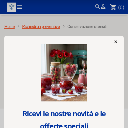


shopping_cart
(0)
MENÙ
Home
Richiedi un preventivo
Conservazione utensili
×
Conservazione
utensili
Filters
Ricevi le nostre novità e le

FILTRO
Rilevanza
offerte speciali