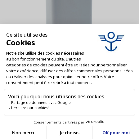
Massilly - DB000722
Bidon rectangulaire 1000 ml 115 x 59 x 186
perçage 24 - 500 ml...
AJOUTER AU DEVIS