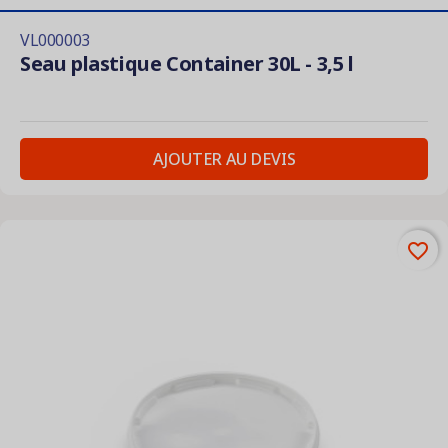
VL000003
Seau plastique Container 30L - 3,5 l
AJOUTER AU DEVIS
favorite_border