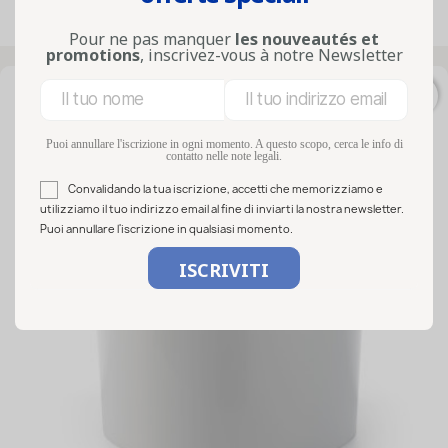
Visualizzati 1-29 su 29 articoli
Pour ne pas manquer
les nouveautés et
promotions
, inscrivez-vous à notre Newsletter
favorite_border
Puoi annullare l'iscrizione in ogni momento. A questo scopo, cerca le info di
contatto nelle note legali.
Convalidando la tua iscrizione, accetti che memorizziamo e
utilizziamo il tuo indirizzo email al fine di inviarti la nostra newsletter.
Puoi annullare l'iscrizione in qualsiasi momento.