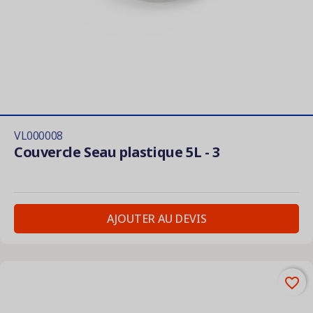
VL000008
Couvercle Seau plastique 5L - 3
AJOUTER AU DEVIS
favorite_border