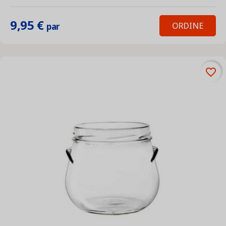
9,95 €
ORDINE
par
favorite_border