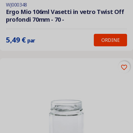
WJ000348
Ergo Mio 106ml Vasetti in vetro Twist Off
profondi 70mm - 70 -
5,49 €
ORDINE
par
favorite_border