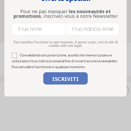
riutilizzabili, permettono di preparare
conserve in un conte...
Pour ne pas manquer
les nouveautés et
Lire la suite
promotions
, inscrivez-vous à notre Newsletter
Filters
Puoi annullare l'iscrizione in ogni momento. A questo scopo, cerca le info di
contatto nelle note legali.

FILTRO
Rilevanza
Convalidando la tua iscrizione, accetti che memorizziamo e
utilizziamo il tuo indirizzo email al fine di inviarti la nostra newsletter.
Puoi annullare l'iscrizione in qualsiasi momento.
Visualizzati 1-50 su 68 articoli
favorite_border