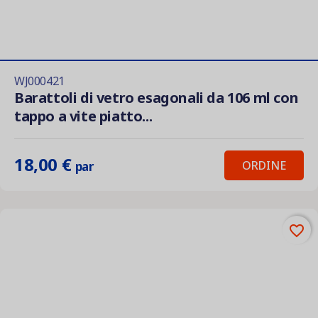
WJ000421
Barattoli di vetro esagonali da 106 ml con
tappo a vite piatto...
18,00 €
ORDINE
par
favorite_border