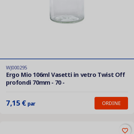
WJ000295
Ergo Mio 106ml Vasetti in vetro Twist Off
profondi 70mm - 70 -
7,15 €
ORDINE
par
favorite_border