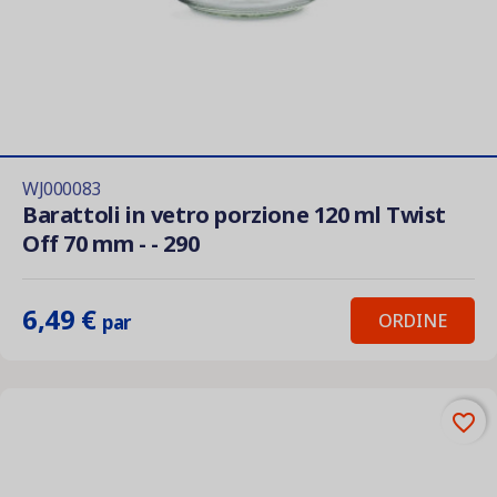
WJ000083
Barattoli in vetro porzione 120 ml Twist
Off 70 mm - - 290
6,49 €
ORDINE
par
favorite_border