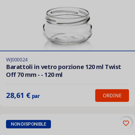
WJ000024
Barattoli in vetro porzione 120 ml Twist
Off 70 mm - - 120 ml
28,61 €
ORDINE
par
favorite_border
NON DISPONIBLE