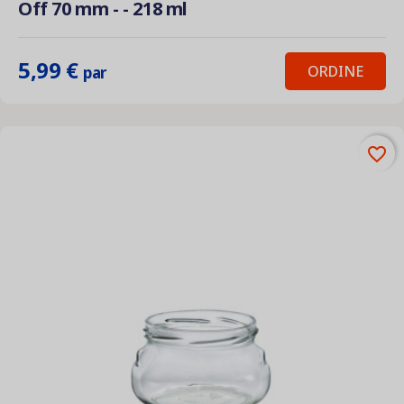
Off 70 mm - - 218 ml
5,99 €
ORDINE
par
favorite_border