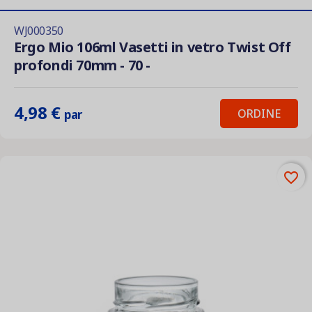
WJ000350
Ergo Mio 106ml Vasetti in vetro Twist Off
profondi 70mm - 70 -
4,98 €
ORDINE
par
favorite_border