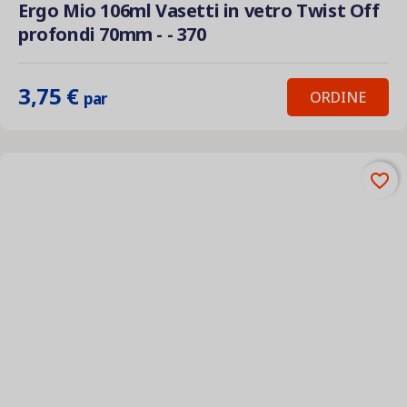
Ergo Mio 106ml Vasetti in vetro Twist Off
profondi 70mm - - 370
3,75 €
ORDINE
par
favorite_border