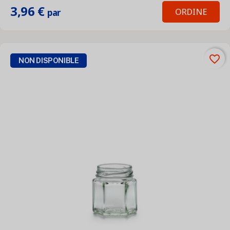
3,96 €
ORDINE
par
favorite_border
NON DISPONIBLE