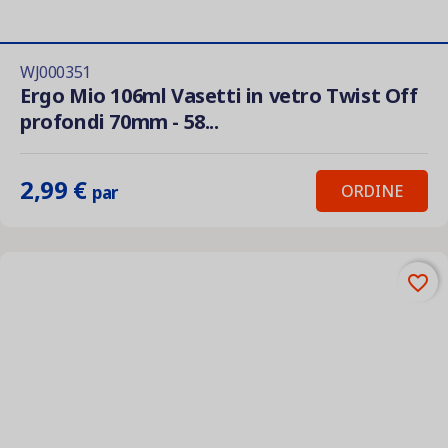
WJ000351
Ergo Mio 106ml Vasetti in vetro Twist Off
profondi 70mm - 58...
2,99 €
ORDINE
par
favorite_border