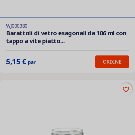
WJ000380
Barattoli di vetro esagonali da 106 ml con
tappo a vite piatto...
5,15 €
ORDINE
par
favorite_border