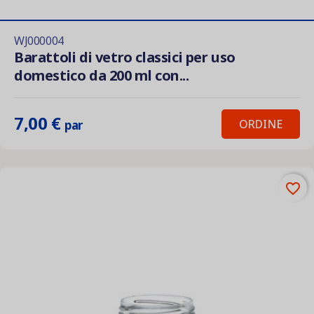
WJ000004
Barattoli di vetro classici per uso
domestico da 200 ml con...
7,00 €
ORDINE
par
favorite_border