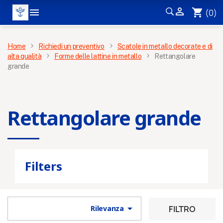


shopping_cart
(0)
MENÙ
Home
Richiedi un preventivo
Scatole in metallo decorate e di
alta qualità
Forme delle lattine in metallo
Rettangolare
grande
Rettangolare grande
Filters

FILTRO
Rilevanza