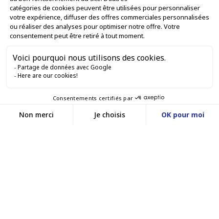
RESTIAMO IN CONTATTO


Contattaci
Service client
SITO WEB DI E-COMMERCE
03 88 55 17 75
Du lundi au vendredi
entre 9h et 12h puis
I NOSTRI UFFICI
entre 13h30 et 17h
MASSILLY CONSERVOR
Facebook
YouTube
LinkedIn
Una filiale del Gruppo Massilly
©www.conservor.fr - 2025 |
Note legali |
Informativa sulla privacy