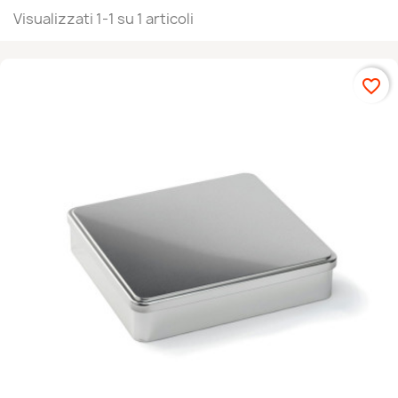
Visualizzati 1-1 su 1 articoli
favorite_border