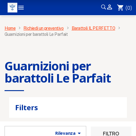


shopping_cart
(0)
MENÙ
Home
Richiedi un preventivo
Barattoli IL PERFETTO
Guarnizioni per barattoli Le Parfait
×
Guarnizioni per
barattoli Le Parfait
Filters
Ricevi le nostre novità e le
offerte speciali

FILTRO
Rilevanza