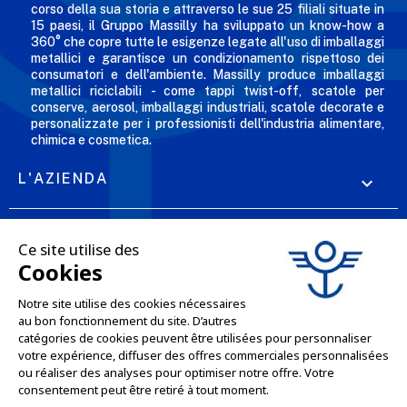
corso della sua storia e attraverso le sue 25 filiali situate in
15 paesi, il Gruppo Massilly ha sviluppato un know-how a
360° che copre tutte le esigenze legate all'uso di imballaggi
metallici e garantisce un condizionamento rispettoso dei
consumatori e dell'ambiente. Massilly produce imballaggi
metallici riciclabili - come tappi twist-off, scatole per
conserve, aerosol, imballaggi industriali, scatole decorate e
personalizzate per i professionisti dell'industria alimentare,
chimica e cosmetica.
L'AZIENDA

LE NOSTRE OFFERTE

SERVIZI PROFESSIONALI

SERVIZI DI VENDITA ONLINE

RESTIAMO IN CONTATTO
