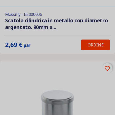
Massilly - BE000006
Scatola cilindrica in metallo con diametro
argentato. 90mm x...
2,69 €
ORDINE
par
favorite_border