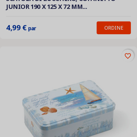
JUNIOR 190 X 125 X 72 MM...
4,99 €
ORDINE
par
favorite_border