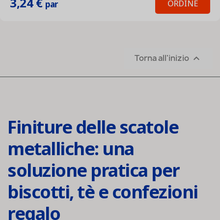
3,24 €
ORDINE
par
Torna all'inizio

Finiture delle scatole
metalliche: una
soluzione pratica per
biscotti, tè e confezioni
regalo