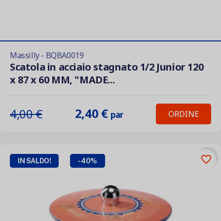
Massilly - BQBA0019
Scatola in acciaio stagnato 1/2 Junior 120
x 87 x 60 MM, "MADE...
2,40 €
4,00 €
ORDINE
par
favorite_border
IN SALDO!
-40%