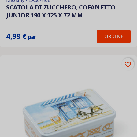
Massilly - BA004408
SCATOLA DI ZUCCHERO, COFANETTO
JUNIOR 190 X 125 X 72 MM...
4,99 €
ORDINE
par
favorite_border