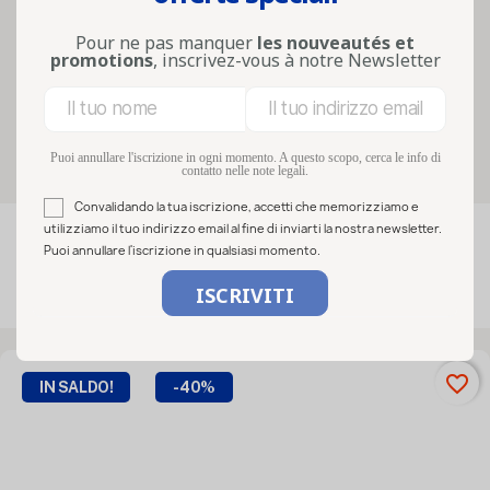
proteggere e valorizzare biscotti, dolci,
tè, caffè, prodotti sfusi o confezioni
Pour ne pas manquer
les nouveautés et
promotions
, inscrivez-vous à notre Newsletter
regalo, sono adatte sia ai priv...
Lire la suite
Filters
Puoi annullare l'iscrizione in ogni momento. A questo scopo, cerca le info di
contatto nelle note legali.
Convalidando la tua iscrizione, accetti che memorizziamo e
utilizziamo il tuo indirizzo email al fine di inviarti la nostra newsletter.

FILTRO
Rilevanza
Puoi annullare l'iscrizione in qualsiasi momento.
Visualizzati 1-18 su 18 articoli
favorite_border
IN SALDO!
-40%