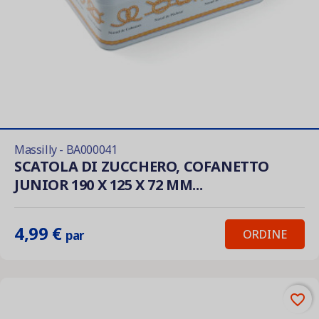
Massilly - BA000041
SCATOLA DI ZUCCHERO, COFANETTO
JUNIOR 190 X 125 X 72 MM...
4,99 €
ORDINE
par
favorite_border