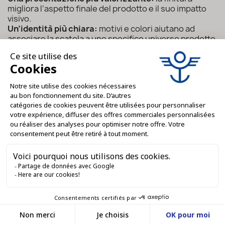
migliora l’aspetto finale del prodotto e il suo impatto
visivo.
Un’identità più chiara:
motivi e colori aiutano ad
associare la scatola a uno specifico universo prodotto.
Usi vari:
biscotti, tè, caffè, dolci, prodotti sfusi,
confezioni regalo o decorazione.
Una soluzione riutilizzabile:
la scatola metallica può
essere conservata, riutilizzata o esposta come
oggetto decorativo.
Uso domestico e professionale:
queste finiture sono
adatte a privati, artigiani, marchi alimentari e negozi.
A cosa servono le
scatole metalliche per
finitura?
Le scatole metalliche per finitura rispondono
a esigenze di presentazione, protezione,
stoccaggio e valorizzazione del prodotto.