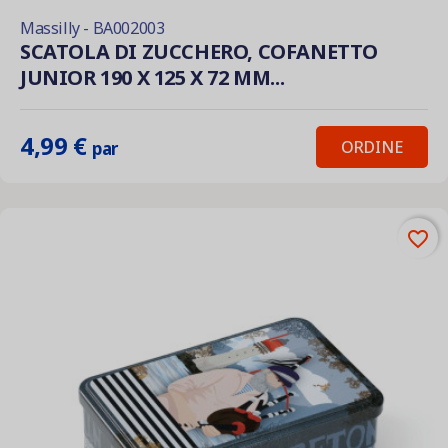
Massilly - BA002003
SCATOLA DI ZUCCHERO, COFANETTO
JUNIOR 190 X 125 X 72 MM...
4,99 €
ORDINE
par
favorite_border