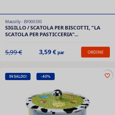
Massilly - BF000330
SIGILLO / SCATOLA PER BISCOTTI, "LA
SCATOLA PER PASTICCERIA"...
3,59 €
5,99 €
ORDINE
par
favorite_border
IN SALDO!
-40%