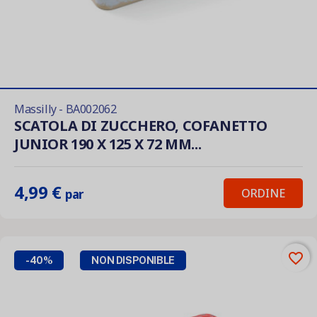
Massilly - BA002062
SCATOLA DI ZUCCHERO, COFANETTO
JUNIOR 190 X 125 X 72 MM...
4,99 €
ORDINE
par
favorite_border
-40%
NON DISPONIBLE