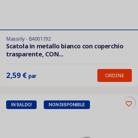
Massilly - BA001192
Scatola in metallo bianco con coperchio
trasparente, CON...
2,59 €
ORDINE
par
favorite_border
IN SALDO!
NON DISPONIBLE