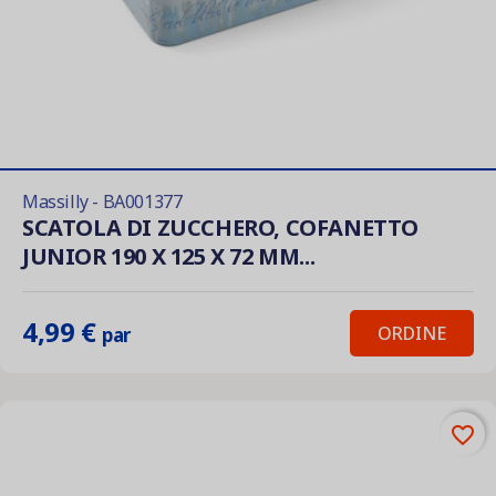
Massilly - BA001377
SCATOLA DI ZUCCHERO, COFANETTO
JUNIOR 190 X 125 X 72 MM...
4,99 €
ORDINE
par
favorite_border