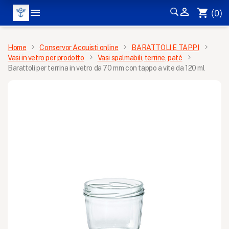


shopping_cart
(0)
MENÙ
Home
Conservor Acquisti online
BARATTOLI E TAPPI
Vasi in vetro per prodotto
Vasi spalmabili, terrine, paté
×
Barattoli per terrina in vetro da 70 mm con tappo a vite da 120 ml
Ricevi le nostre novità e le
offerte speciali