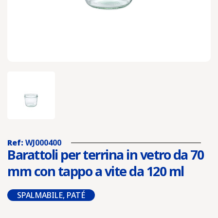
Pour ne pas manquer
les nouveautés et
promotions
, inscrivez-vous à notre Newsletter
Puoi annullare l'iscrizione in ogni momento. A questo scopo, cerca le info di
contatto nelle note legali.
Convalidando la tua iscrizione, accetti che memorizziamo e
utilizziamo il tuo indirizzo email al fine di inviarti la nostra newsletter.
Puoi annullare l'iscrizione in qualsiasi momento.
Ref:
WJ000400
Barattoli per terrina in vetro da 70
mm con tappo a vite da 120 ml
SPALMABILE, PATÉ