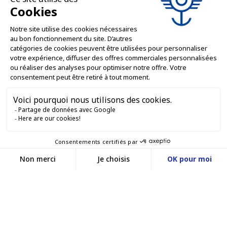
SERVIZI PROFESSIONALI

SERVIZI DI VENDITA ONLINE

RESTIAMO IN CONTATTO


Contattaci
Service client
SITO WEB DI E-COMMERCE
03 88 55 17 75
Du lundi au vendredi
entre 9h et 12h puis
I NOSTRI UFFICI
entre 13h30 et 17h
MASSILLY CONSERVOR
Facebook
YouTube
LinkedIn