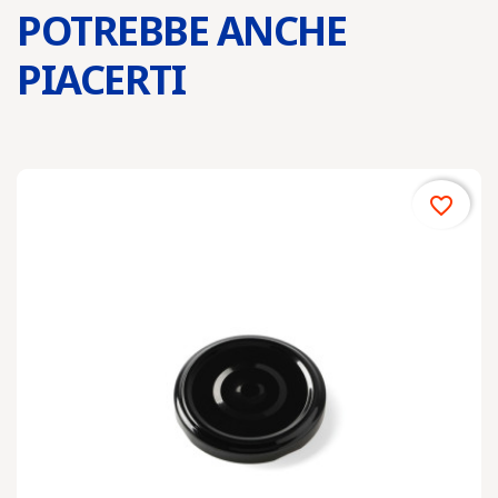
POTREBBE ANCHE
PIACERTI
favorite_border