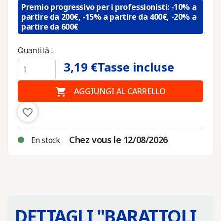
Premio progressivo per i professionisti: -10% a
partire da 200€, -15% a partire da 400€, -20% a
partire da 600€
Quantità :
3,19 €
Tasse incluse

AGGIUNGI AL CARRELLO
favorite_border
Chez vous le 12/08/2026
En stock
DETTAGLI "
BARATTOLI