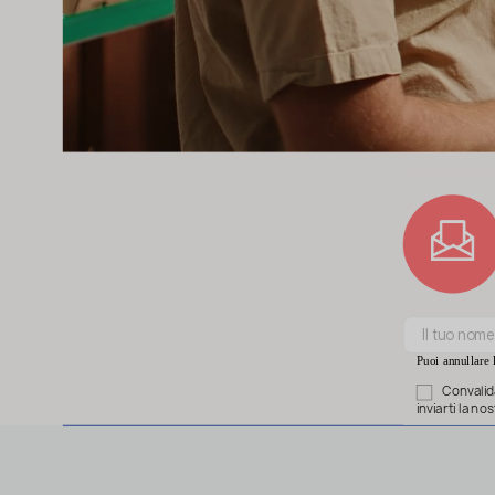
Puoi annullare l
Convalida
inviarti la n