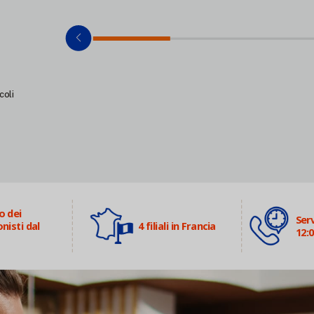
coli
o dei
Serv
nisti dal
4 filiali in Francia
12:0