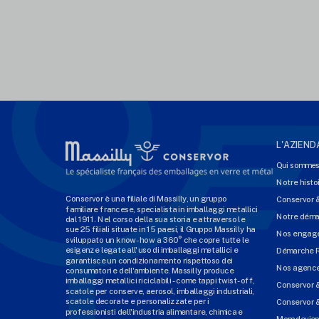
L'AZIEND
Qui sommes
Notre histo
Conservor è una filiale di Massilly, un gruppo
Conservor 
familiare francese, specialista in imballaggi metallici
Notre dém
dal 1911. Nel corso della sua storia e attraverso le
sue 25 filiali situate in 15 paesi, il Gruppo Massilly ha
Nos engage
sviluppato un know-how a 360° che copre tutte le
esigenze legate all'uso di imballaggi metallici e
Démarche 
garantisce un condizionamento rispettoso dei
Nos agenc
consumatori e dell'ambiente. Massilly produce
imballaggi metallici riciclabili - come tappi twist-off,
Conservor 
scatole per conserve, aerosol, imballaggi industriali,
scatole decorate e personalizzate per i
Conservor &
professionisti dell'industria alimentare, chimica e
Mcm devien