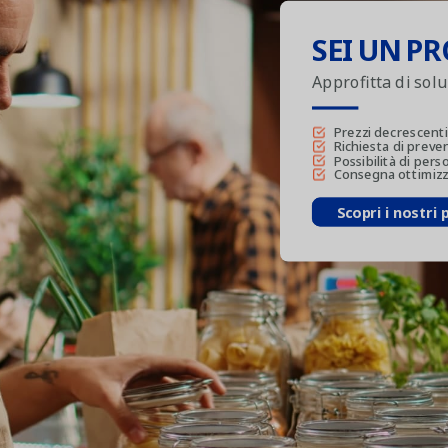
SEI UN PR
Approfitta di sol
Prezzi decrescenti
Richiesta di preve
Possibilità di pers
Consegna ottimizza
Scopri i nostri 