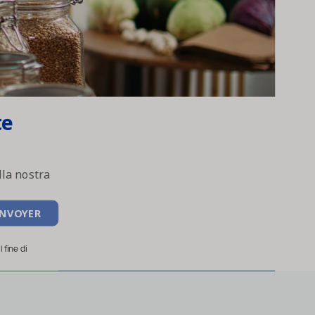
te
lla nostra
 fine di