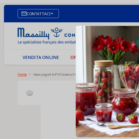

CONTATTACI
SITO WEB DI E-COMMERCE
I NOSTRI UFFICI
MASSILLY CONSERVOR
VENDITA ONLINE
OFFERTE
PREVENTIVO ONLI
Home
Vaso yogurt in PVC bianco 143 ml