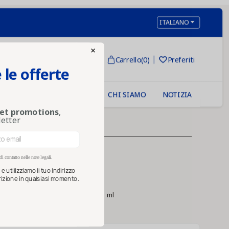

ITALIANO
×
Accedi
Carrello
(0)
Preferiti

 le offerte
CHI SIAMO
NOTIZIA
 et promotions
,
letter
anco 143 ml
i contatto nelle note legali.
 utilizziamo il tuo indirizzo
scrizione in qualsiasi momento.
tto Yogurt 125 grammi, oppure 143 ml