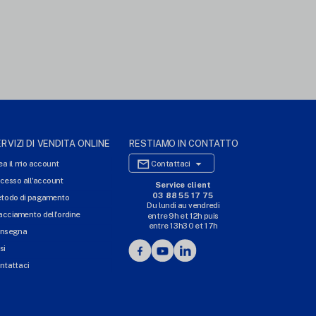
RVIZI DI VENDITA ONLINE
RESTIAMO IN CONTATTO

ea il mio account
Contattaci
cesso all'account
Service client
SITO WEB DI E-COMMERCE
03 88 55 17 75
todo di pagamento
Du lundi au vendredi
I NOSTRI UFFICI
acciamento dell'ordine
entre 9h et 12h puis
entre 13h30 et 17h
MASSILLY CONSERVOR
nsegna
Facebook
YouTube
LinkedIn
si
ntattaci