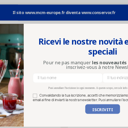
Il sito www.mcm-europe.fr diventa www.conservor.fr
search
Ricevi le nostre novità e
speciali
NE
SERVIZI PROFESSIONALI
Pour ne pas manquer
les nouveautés
inscrivez-vous à notre News
Ref:
VM000009-D
Vaso yogurt in PVC bi
Puoi annullare l'iscrizione in ogni momento. A questo scopo, cerca le info d
YOGURT, CREME
Convalidando la tua iscrizione, accetti che memorizziamo e
email al fine di inviarti la nostra newsletter. Puoi annullare l'i
12 Capsule in PVC Bianco per Vase
Voir les produits complémentaires