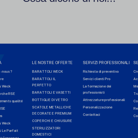
A
LE NOSTRE OFFERTE
SERVIZI PROFESSIONALI
SE
-nous ?
BARATTOLI WECK
Richiesta di preventivo
Cr
ire
BARATTOLI IL
Servizi clienti Pro
Ac
PERFETTO
& Weck
La formazione dei
Me
BARATTOLI E VASETTI
professionisti
arche RSE
Tr
BOTTIGLIE DI VETRO
Attrezzature professionali
ments qualité
Co
SCATOLE METALLICHE
Personalizzazione
RSE
Re
DECORATE E PREMIUM
Contattaci
es
Co
COPERCHI E CHIUSURE
& Weck
STERILIZZATORI
 Le Parfait
DOMESTICI
t Conservor