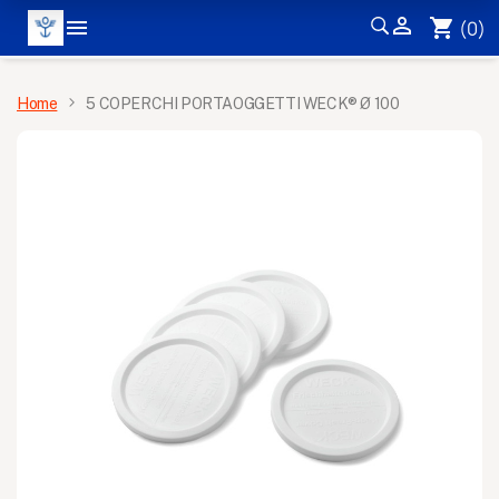


shopping_cart
(0)
MENÙ
Home
5 COPERCHI PORTAOGGETTI WECK® Ø 100