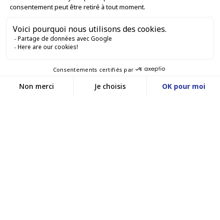
SERVIZI PROFESSIONALI

SERVIZI DI VENDITA ONLINE

RESTIAMO IN CONTATTO


Contattaci
Service client
SITO WEB DI E-COMMERCE
03 88 55 17 75
Du lundi au vendredi
entre 9h et 12h puis
I NOSTRI UFFICI
entre 13h30 et 17h
MASSILLY CONSERVOR
Facebook
YouTube
LinkedIn