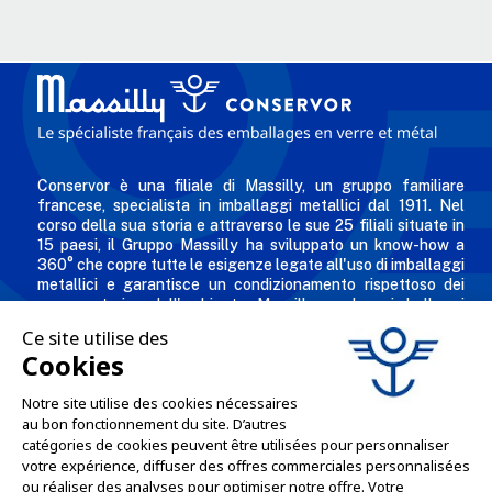
Conservor è una filiale di Massilly, un gruppo familiare
francese, specialista in imballaggi metallici dal 1911. Nel
corso della sua storia e attraverso le sue 25 filiali situate in
15 paesi, il Gruppo Massilly ha sviluppato un know-how a
360° che copre tutte le esigenze legate all'uso di imballaggi
metallici e garantisce un condizionamento rispettoso dei
consumatori e dell'ambiente. Massilly produce imballaggi
metallici riciclabili - come tappi twist-off, scatole per
conserve, aerosol, imballaggi industriali, scatole decorate e
personalizzate per i professionisti dell'industria alimentare,
chimica e cosmetica.
L'AZIENDA

LE NOSTRE OFFERTE
