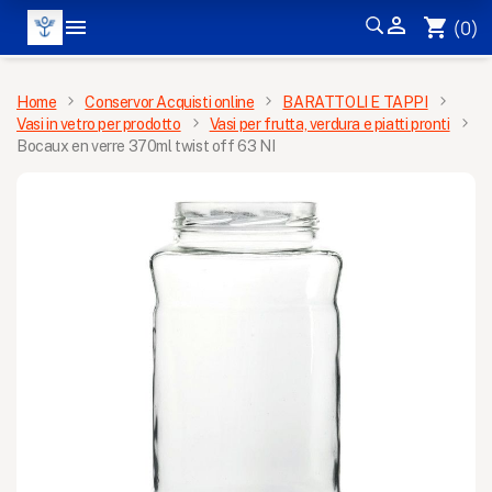


shopping_cart
(0)
MENÙ
Home
Conservor Acquisti online
BARATTOLI E TAPPI
Vasi in vetro per prodotto
Vasi per frutta, verdura e piatti pronti
Bocaux en verre 370ml twist off 63 NI