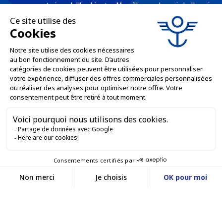
consumatori e dell'ambiente. Massilly produce imballaggi
metallici riciclabili - come tappi twist-off, scatole per
conserve, aerosol, imballaggi industriali, scatole decorate e
personalizzate per i professionisti dell'industria alimentare,
chimica e cosmetica.
L'AZIENDA

LE NOSTRE OFFERTE

SERVIZI PROFESSIONALI

SERVIZI DI VENDITA ONLINE

RESTIAMO IN CONTATTO


Contattaci
Service client
SITO WEB DI E-COMMERCE
03 88 55 17 75