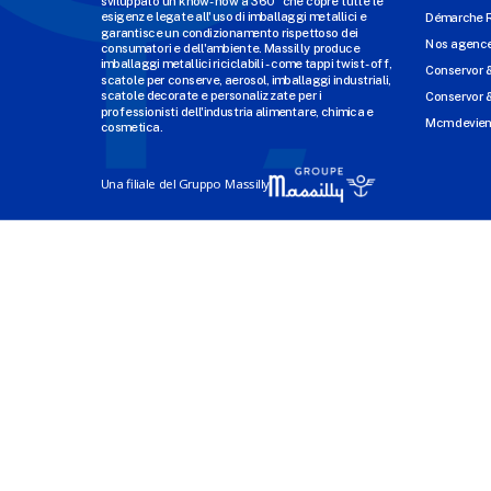
sviluppato un know-how a 360° che copre tutte le
esigenze legate all'uso di imballaggi metallici e
Démarche 
garantisce un condizionamento rispettoso dei
Nos agenc
consumatori e dell'ambiente. Massilly produce
imballaggi metallici riciclabili - come tappi twist-off,
Conservor 
scatole per conserve, aerosol, imballaggi industriali,
scatole decorate e personalizzate per i
Conservor &
professionisti dell'industria alimentare, chimica e
Mcm devien
cosmetica.
Una filiale del Gruppo Massilly