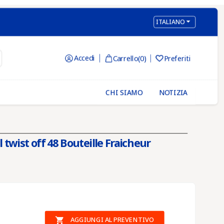

ITALIANO
Accedi
Carrello
(0)
Preferiti

CHI SIAMO
NOTIZIA
twist off 48 Bouteille Fraicheur

AGGIUNGI AL PREVENTIVO