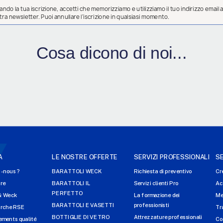
ndo la tua iscrizione, accetti che memorizziamo e utilizziamo il tuo indirizzo email al
ostra newsletter. Puoi annullare l'iscrizione in qualsiasi momento.
Cosa dicono di noi...
A
LE NOSTRE OFFERTE
SERVIZI PROFESSIONALI
SE
-nous ?
BARATTOLI WECK
Richiesta di preventivo
Cr
ire
BARATTOLI IL
Servizi clienti Pro
Ac
PERFETTO
& Weck
La formazione dei
Me
BARATTOLI E VASETTI
professionisti
arche RSE
Tr
BOTTIGLIE DI VETRO
Attrezzature professionali
ments qualité
Co