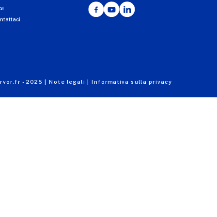
Facebook
YouTube
LinkedIn
si
ntattaci
vor.fr - 2025 |
Note legali |
Informativa sulla privacy