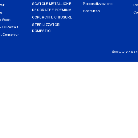
SCATOLE METALLICHE
Personalizzazione
RSE
Re
DECORATE E PREMIUM
Contattaci
es
Co
COPERCHI E CHIUSURE
& Weck
STERILIZZATORI
 Le Parfait
DOMESTICI
t Conservor
©www.conser