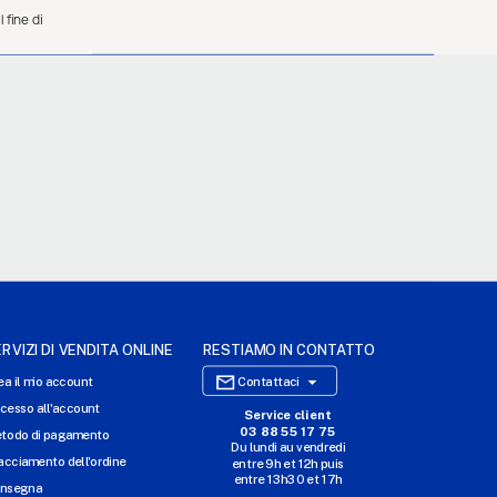
 fine di
RVIZI DI VENDITA ONLINE
RESTIAMO IN CONTATTO

ea il mio account
Contattaci
cesso all'account
Service client
SITO WEB DI E-COMMERCE
03 88 55 17 75
todo di pagamento
Du lundi au vendredi
I NOSTRI UFFICI
acciamento dell'ordine
entre 9h et 12h puis
entre 13h30 et 17h
MASSILLY CONSERVOR
nsegna