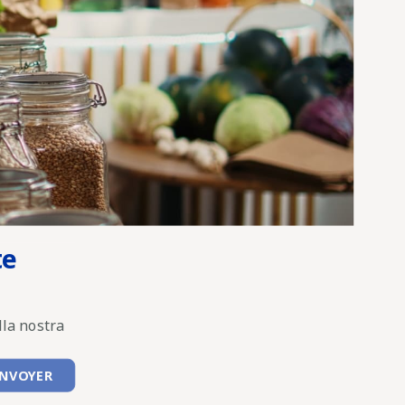
te
lla nostra