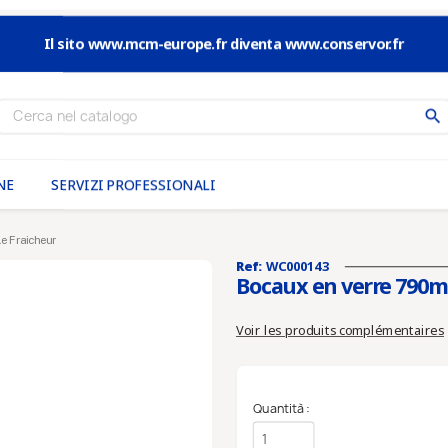
Il sito www.mcm-europe.fr diventa www.conservor.fr
search
NE
SERVIZI PROFESSIONALI
le Fraicheur
Ref:
WC000143
Bocaux en verre 790ml 
Voir les produits complémentaires
Quantità :