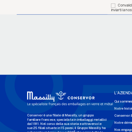
Convalida
inviarti la n
L'AZIEND
Qui sommes
Notre histo
Conservor è una filiale di Massilly, un gruppo
Conservor 
familiare francese, specialista in imballaggi metallici
Notre dém
dal 1911. Nel corso della sua storia e attraverso le
sue 25 filiali situate in 15 paesi, il Gruppo Massilly ha
Nos engage