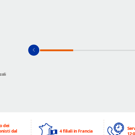
coli
o dei
Serv
nisti dal
4 filiali in Francia
12:0