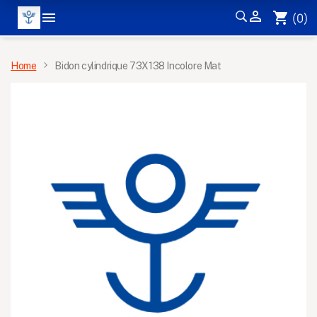


shopping_cart
(0)
MENÙ
Home
Bidon cylindrique 73X138 Incolore Mat