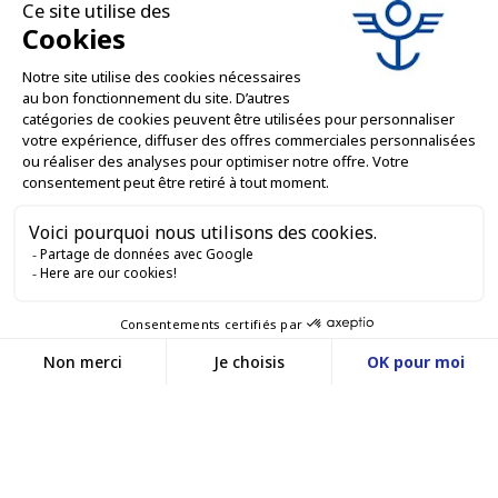
conserve, aerosol, imballaggi industriali, scatole decorate e
personalizzate per i professionisti dell'industria alimentare,
chimica e cosmetica.
L'AZIENDA

LE NOSTRE OFFERTE

SERVIZI PROFESSIONALI

SERVIZI DI VENDITA ONLINE

RESTIAMO IN CONTATTO


Contattaci
Service client
SITO WEB DI E-COMMERCE
03 88 55 17 75
Du lundi au vendredi
entre 9h et 12h puis