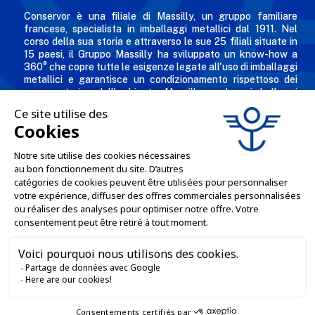
Conservor è una filiale di Massilly, un gruppo familiare
francese, specialista in imballaggi metallici dal 1911. Nel
corso della sua storia e attraverso le sue 25 filiali situate in
15 paesi, il Gruppo Massilly ha sviluppato un know-how a
360° che copre tutte le esigenze legate all'uso di imballaggi
metallici e garantisce un condizionamento rispettoso dei
consumatori e dell'ambiente. Massilly produce imballaggi
metallici riciclabili - come tappi twist-off, scatole per
conserve, aerosol, imballaggi industriali, scatole decorate e
personalizzate per i professionisti dell'industria alimentare,
chimica e cosmetica.
L'AZIENDA

LE NOSTRE OFFERTE

SERVIZI PROFESSIONALI

SERVIZI DI VENDITA ONLINE
