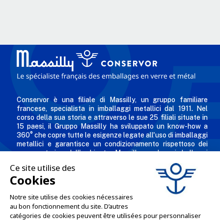
Conservor è una filiale di Massilly, un gruppo familiare
francese, specialista in imballaggi metallici dal 1911. Nel
corso della sua storia e attraverso le sue 25 filiali situate in
15 paesi, il Gruppo Massilly ha sviluppato un know-how a
360° che copre tutte le esigenze legate all'uso di imballaggi
metallici e garantisce un condizionamento rispettoso dei
consumatori e dell'ambiente. Massilly produce imballaggi
metallici riciclabili - come tappi twist-off, scatole per
conserve, aerosol, imballaggi industriali, scatole decorate e
personalizzate per i professionisti dell'industria alimentare,
chimica e cosmetica.
L'AZIENDA
