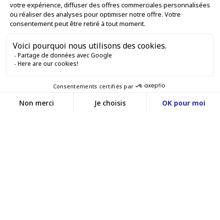
LE NOSTRE OFFERTE

SERVIZI PROFESSIONALI

SERVIZI DI VENDITA ONLINE

RESTIAMO IN CONTATTO


Contattaci
Service client
SITO WEB DI E-COMMERCE
03 88 55 17 75
Du lundi au vendredi
entre 9h et 12h puis
I NOSTRI UFFICI
entre 13h30 et 17h
MASSILLY CONSERVOR
Facebook
YouTube
LinkedIn