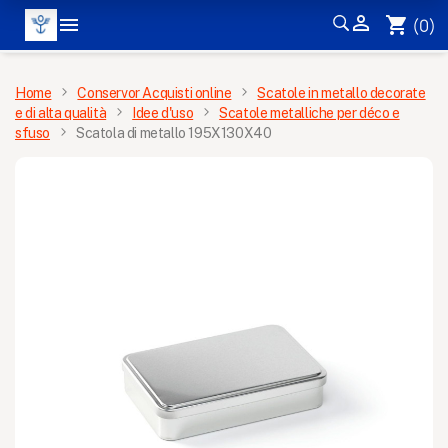


shopping_cart
(0)
MENÙ
Home
Conservor Acquisti online
Scatole in metallo decorate
e di alta qualità
Idee d'uso
Scatole metalliche per déco e
sfuso
Scatola di metallo 195X130X40