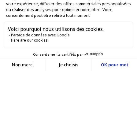
LE NOSTRE OFFERTE

SERVIZI PROFESSIONALI

SERVIZI DI VENDITA ONLINE

RESTIAMO IN CONTATTO


Contattaci
Service client
SITO WEB DI E-COMMERCE
03 88 55 17 75
Du lundi au vendredi
entre 9h et 12h puis
I NOSTRI UFFICI
entre 13h30 et 17h
MASSILLY CONSERVOR
Facebook
YouTube
LinkedIn