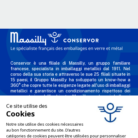
Conservor è una filiale di Massilly, un gruppo familiare
francese, specialista in imballaggi metallici dal 1911. Nel
corso della sua storia e attraverso le sue 25 filiali situate in
15 paesi, il Gruppo Massilly ha sviluppato un know-how a
360° che copre tutte le esigenze legate all'uso di imballaggi
metallici e garantisce un condizionamento rispettoso dei
consumatori e dell'ambiente. Massilly produce imballaggi
metallici riciclabili - come tappi twist-off, scatole per
conserve, aerosol, imballaggi industriali, scatole decorate e
personalizzate per i professionisti dell'industria alimentare,
chimica e cosmetica.
L'AZIENDA
