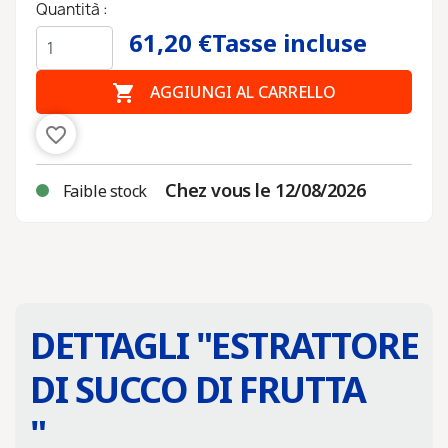
Quantità :
61,20 €
Tasse incluse

AGGIUNGI AL CARRELLO
favorite_border
Chez vous le 12/08/2026
Faible stock
DETTAGLI "
ESTRATTORE
DI SUCCO DI FRUTTA
"