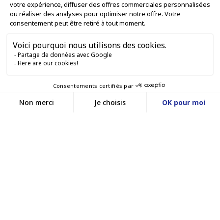
RESTIAMO IN CONTATTO


Contattaci
Service client
SITO WEB DI E-COMMERCE
03 88 55 17 75
Du lundi au vendredi
entre 9h et 12h puis
I NOSTRI UFFICI
entre 13h30 et 17h
MASSILLY CONSERVOR
Facebook
YouTube
LinkedIn
Una filiale del Gruppo Massilly
©www.conservor.fr - 2025 |
Note legali |
Informativa sulla privacy