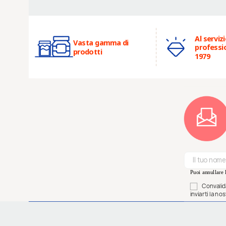
Al servizi
Vasta gamma di
professio
prodotti
1979
Puoi annullare l
Convalida
inviarti la n