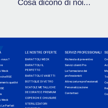
Cosa dicono di noi...
A
LE NOSTRE OFFERTE
SERVIZI PROFESSIONALI
SE
-nous ?
BARATTOLI WECK
Richiesta di preventivo
Cr
ire
BARATTOLI IL
Servizi clienti Pro
Ac
PERFETTO
& Weck
La formazione dei
Me
BARATTOLI E VASETTI
professionisti
arche RSE
Tr
BOTTIGLIE DI VETRO
Attrezzature professionali
ments qualité
Co
SCATOLE METALLICHE
Personalizzazione
RSE
Re
DECORATE E PREMIUM
Contattaci
es
Co
COPERCHI E CHIUSURE
& Weck
STERILIZZATORI
 Le Parfait