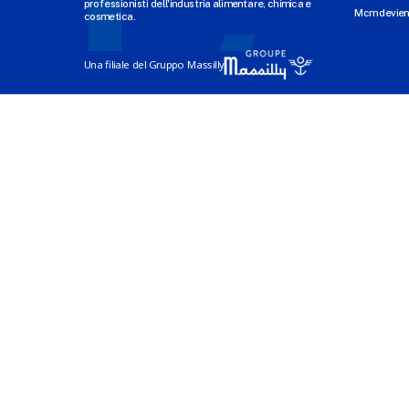
professionisti dell'industria alimentare, chimica e
Mcm devien
cosmetica.
Una filiale del Gruppo Massilly