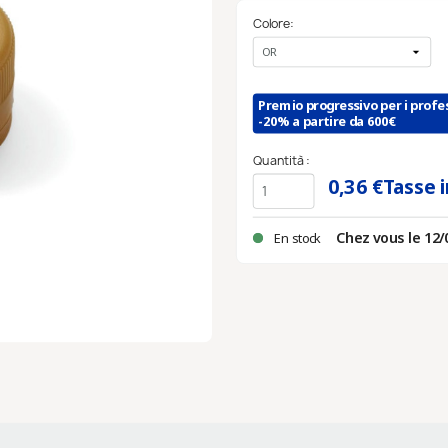
Colore:
Premio progressivo per i profes
-20% a partire da 600€
Quantità :
0,36 €
Tasse 
Chez vous le 12/
En stock