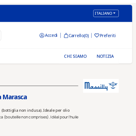

ITALIANO
Accedi
Carrello
(0)
Preferiti

CHI SIAMO
NOTIZIA
ia Marasca
bottiglia non inclusa). Ideale per olio
 (bouteille non comprises). Idéal pour l'huile