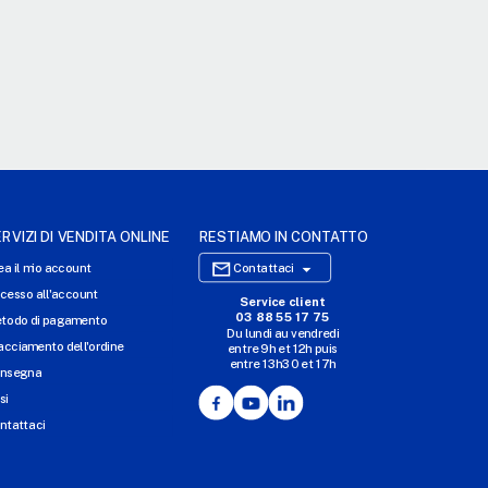
RVIZI DI VENDITA ONLINE
RESTIAMO IN CONTATTO

ea il mio account
Contattaci
cesso all'account
Service client
SITO WEB DI E-COMMERCE
03 88 55 17 75
todo di pagamento
Du lundi au vendredi
I NOSTRI UFFICI
acciamento dell'ordine
entre 9h et 12h puis
entre 13h30 et 17h
MASSILLY CONSERVOR
nsegna
Facebook
YouTube
LinkedIn
si
ntattaci