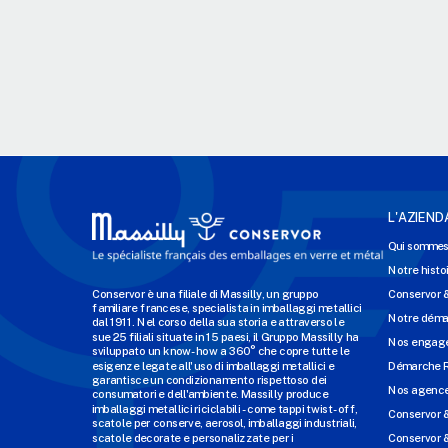
L'AZIEND
Qui sommes
Notre histo
Conservor è una filiale di Massilly, un gruppo
Conservor 
familiare francese, specialista in imballaggi metallici
Notre dém
dal 1911. Nel corso della sua storia e attraverso le
sue 25 filiali situate in 15 paesi, il Gruppo Massilly ha
Nos engage
sviluppato un know-how a 360° che copre tutte le
esigenze legate all'uso di imballaggi metallici e
Démarche 
garantisce un condizionamento rispettoso dei
Nos agenc
consumatori e dell'ambiente. Massilly produce
imballaggi metallici riciclabili - come tappi twist-off,
Conservor 
scatole per conserve, aerosol, imballaggi industriali,
scatole decorate e personalizzate per i
Conservor &