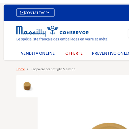

CONTATTACI
SITO WEB DI E-COMMERCE
I NOSTRI UFFICI
MASSILLY CONSERVOR
VENDITA ONLINE
OFFERTE
PREVENTIVO ONLI
Home
Tappo oro per bottiglia Marasca