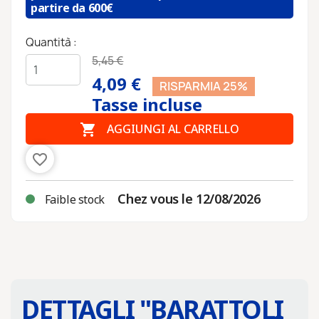
partire da 600€
Quantità :
5,45 €
4,09 €
RISPARMIA 25%
Tasse incluse

AGGIUNGI AL CARRELLO
favorite_border
Chez vous le 12/08/2026
Faible stock
DETTAGLI "
BARATTOLI