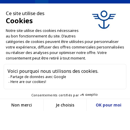
LE NOSTRE OFFERTE

SERVIZI PROFESSIONALI

SERVIZI DI VENDITA ONLINE

RESTIAMO IN CONTATTO


Contattaci
Service client
SITO WEB DI E-COMMERCE
03 88 55 17 75
Du lundi au vendredi
entre 9h et 12h puis
I NOSTRI UFFICI
entre 13h30 et 17h
MASSILLY CONSERVOR
Facebook
YouTube
LinkedIn