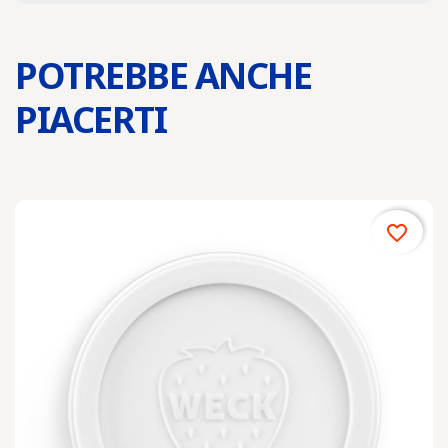
POTREBBE ANCHE
PIACERTI
favorite_border