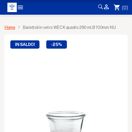


shopping_cart
(0)
MENÙ
Home
Barattoli in vetro WECK quadro 290 ml Ø 100mm NU
IN SALDO!
-25%