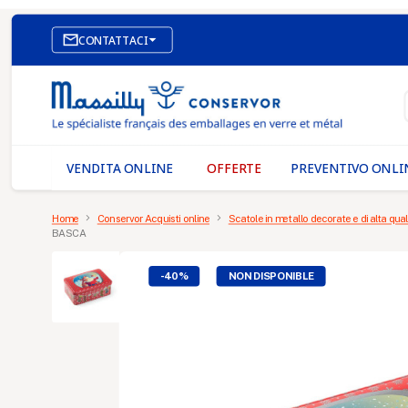

CONTATTACI
SITO WEB DI E-COMMERCE
I NOSTRI UFFICI
MASSILLY CONSERVOR
VENDITA ONLINE
OFFERTE
PREVENTIVO ONLI
Home
Conservor Acquisti online
Scatole in metallo decorate e di alta qual
BASCA
-40%
NON DISPONIBLE