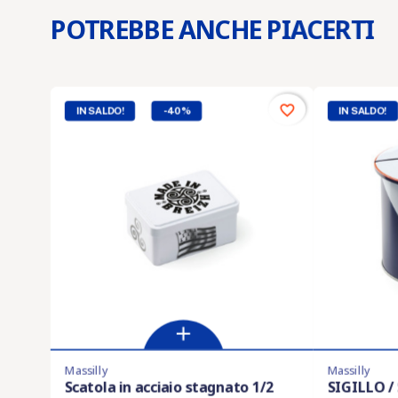
POTREBBE ANCHE PIACERTI
favorite_border
IN SALDO!
-40%
IN SALDO!
Massilly
Massilly
Ultimi articoli in magazzino
Ultimi articoli
Scatola in acciaio stagnato 1/2
SIGILLO /