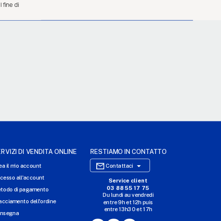
 fine di
RVIZI DI VENDITA ONLINE
RESTIAMO IN CONTATTO

ea il mio account
Contattaci
cesso all'account
Service client
SITO WEB DI E-COMMERCE
03 88 55 17 75
todo di pagamento
Du lundi au vendredi
I NOSTRI UFFICI
acciamento dell'ordine
entre 9h et 12h puis
entre 13h30 et 17h
MASSILLY CONSERVOR
nsegna