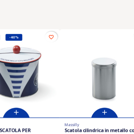
favorite_border
-40%
Massilly
 in magazzino
Ultimi articoli in magazzino
 SCATOLA PER
Scatola cilindrica in metallo c