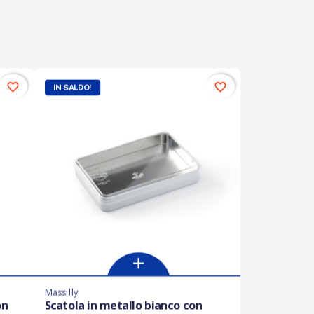
favorite_border
favorite_border
IN SALDO!
Massilly
En stock
on
Scatola in metallo bianco con