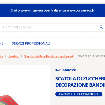
Il sito www.mcm-europe.fr diventa www.conservor.fr
search
NE
SERVIZI PROFESSIONALI
ità
Idee d'uso
Scatole metalliche Natale per regali golosi
SCATOLA DI ZUCCHER
Ref:
BA006593
SCATOLA DI ZUCCHERO
DECORAZIONE BANDI
CARAMELLE, DECORAZIONE