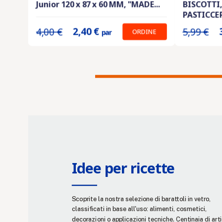
Junior 120 x 87 x 60 MM, "MADE...
BISCOTTI,
Prix unitaire :
2.40 €
Prix unitaire :
PASTICCER
2,40 €
4,00 €
5,99 €
ORDINE
par
Idee per ricette
Scoprite la nostra selezione di barattoli in vetro,
classificati in base all'uso: alimenti, cosmetici,
decorazioni o applicazioni tecniche. Centinaia di arti