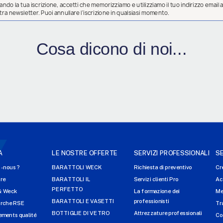
ndo la tua iscrizione, accetti che memorizziamo e utilizziamo il tuo indirizzo email al
ostra newsletter. Puoi annullare l'iscrizione in qualsiasi momento.
Cosa dicono di noi...
A
LE NOSTRE OFFERTE
SERVIZI PROFESSIONALI
SE
-nous ?
BARATTOLI WECK
Richiesta di preventivo
Cr
ire
BARATTOLI IL
Servizi clienti Pro
Ac
PERFETTO
& Weck
La formazione dei
Me
BARATTOLI E VASETTI
professionisti
arche RSE
Tr
BOTTIGLIE DI VETRO
Attrezzature professionali
ments qualité
Co