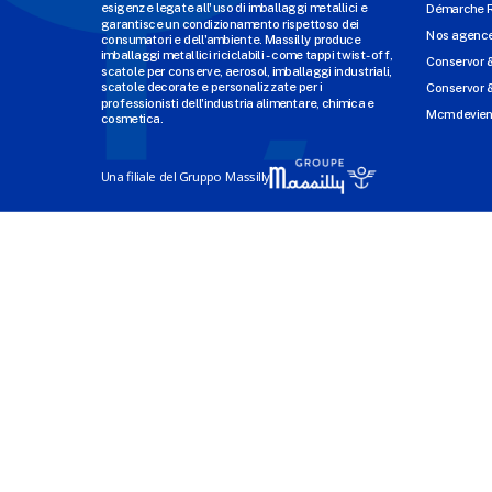
esigenze legate all'uso di imballaggi metallici e
Démarche 
garantisce un condizionamento rispettoso dei
Nos agenc
consumatori e dell'ambiente. Massilly produce
imballaggi metallici riciclabili - come tappi twist-off,
Conservor 
scatole per conserve, aerosol, imballaggi industriali,
scatole decorate e personalizzate per i
Conservor &
professionisti dell'industria alimentare, chimica e
Mcm devien
cosmetica.
Una filiale del Gruppo Massilly