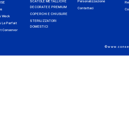
SCATOLE METALLICHE
Personalizzazione
RSE
Re
DECORATE E PREMIUM
Contattaci
es
Co
COPERCHI E CHIUSURE
& Weck
STERILIZZATORI
 Le Parfait
DOMESTICI
t Conservor
©www.conser