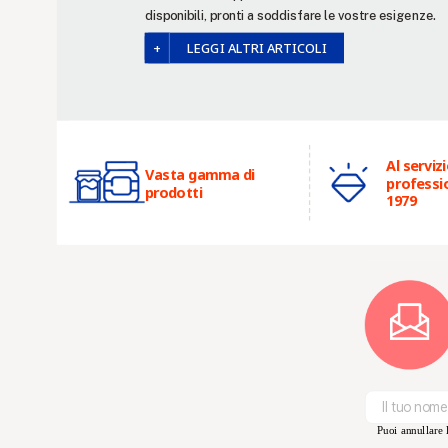
disponibili, pronti a soddisfare le vostre esigenze.
LEGGI ALTRI ARTICOLI
Al servizi
Vasta gamma di
professio
prodotti
1979
Puoi annullare l