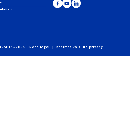
Facebook
YouTube
LinkedIn
si
ntattaci
vor.fr - 2025 |
Note legali |
Informativa sulla privacy