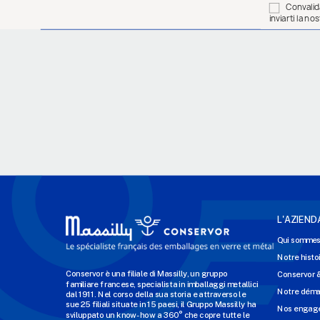
Convalida
inviarti la n
L'AZIEND
Qui sommes
Notre histo
Conservor è una filiale di Massilly, un gruppo
Conservor 
familiare francese, specialista in imballaggi metallici
Notre dém
dal 1911. Nel corso della sua storia e attraverso le
sue 25 filiali situate in 15 paesi, il Gruppo Massilly ha
Nos engage
sviluppato un know-how a 360° che copre tutte le