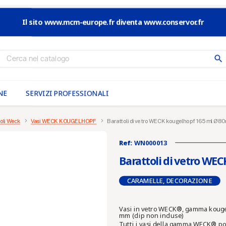
Il sito www.mcm-europe.fr diventa www.conservor.fr
search
NE
SERVIZI PROFESSIONALI
toli Weck
Vasi WECK KOUGELHOPF
Barattoli di vetro WECK kougelhopf 165 ml Ø 8
Ref:
WN000013
Barattoli di vetro W
CARAMELLE, DECORAZIONE
Vasi in vetro WECK®, gamma kougelh
mm (clip non incluse)
Tutti i vasi della gamma WECK® poss