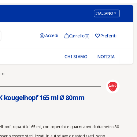

ITALIANO
Accedi
Carrello
(0)
Preferiti

CHI SIAMO
NOTIZIA
0mm
ECK kougelhopf 165 ml Ø 80mm
opf, capacità 165 ml, con coperchi e guarnizioni di diametro 80
ono essere sterilizzati in autoclave o pastorizzati, sono