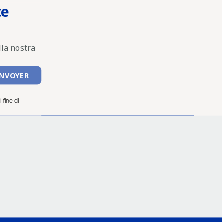
te
lla nostra
 fine di