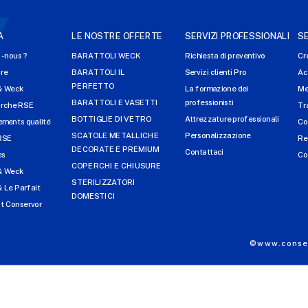
A
LE NOSTRE OFFERTE
SERVIZI PROFESSIONALI
SE
-nous ?
BARATTOLI WECK
Richiesta di preventivo
Cr
ire
BARATTOLI IL
Servizi clienti Pro
Ac
PERFETTO
& Weck
La formazione dei
Me
BARATTOLI E VASETTI
professionisti
arche RSE
Tr
BOTTIGLIE DI VETRO
Attrezzature professionali
ments qualité
Co
SCATOLE METALLICHE
Personalizzazione
RSE
Re
DECORATE E PREMIUM
Contattaci
es
Co
COPERCHI E CHIUSURE
& Weck
STERILIZZATORI
 Le Parfait
DOMESTICI
t Conservor
©www.conser