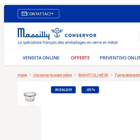

CONTATTACI
SITO WEB DI E-COMMERCE
I NOSTRI UFFICI
MASSILLY CONSERVOR
VENDITA ONLINE
OFFERTE
PREVENTIVO ONLI
Home
Conservor Acquisti online
BARATTOLI WECK
Forme dei barat
IN SALDO!
-25%