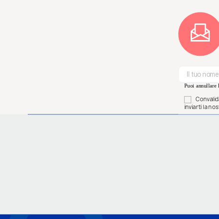
Puoi annullare l
Convalida
inviarti la n