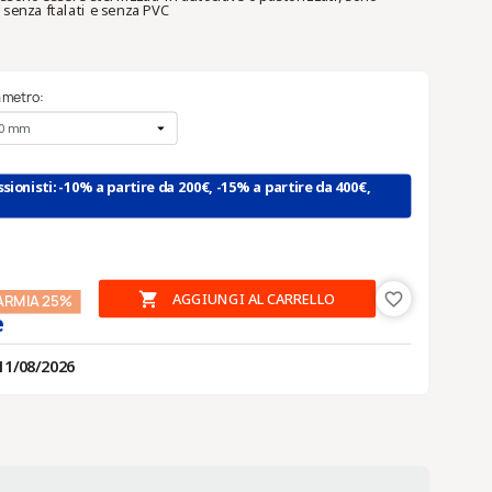
 senza ftalati e senza PVC
ametro:
sionisti: -10% a partire da 200€, -15% a partire da 400€,

AGGIUNGI AL CARRELLO
favorite_border
ARMIA 25%
e
11/08/2026