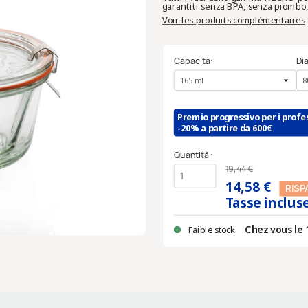
garantiti senza BPA, senza piombo,
Voir les produits complémentaires
Capacità:
Di
Premio progressivo per i profes
-20% a partire da 600€
Quantità :
19,44 €
14,58 €
RISP
Tasse inclus
Chez vous le 
Faible stock