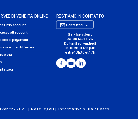
RVIZI DI VENDITA ONLINE
RESTIAMO IN CONTATTO

ea il mio account
Contattaci
cesso all'account
Service client
SITO WEB DI E-COMMERCE
03 88 55 17 75
todo di pagamento
Du lundi au vendredi
I NOSTRI UFFICI
acciamento dell'ordine
entre 9h et 12h puis
entre 13h30 et 17h
MASSILLY CONSERVOR
nsegna
Facebook
YouTube
LinkedIn
si
ntattaci
vor.fr - 2025 |
Note legali |
Informativa sulla privacy