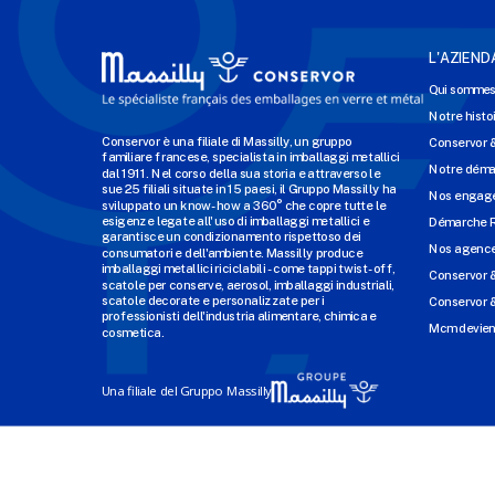
L'AZIEND
Qui sommes
Notre histo
Conservor è una filiale di Massilly, un gruppo
Conservor 
familiare francese, specialista in imballaggi metallici
Notre dém
dal 1911. Nel corso della sua storia e attraverso le
sue 25 filiali situate in 15 paesi, il Gruppo Massilly ha
Nos engage
sviluppato un know-how a 360° che copre tutte le
esigenze legate all'uso di imballaggi metallici e
Démarche 
garantisce un condizionamento rispettoso dei
Nos agenc
consumatori e dell'ambiente. Massilly produce
imballaggi metallici riciclabili - come tappi twist-off,
Conservor 
scatole per conserve, aerosol, imballaggi industriali,
scatole decorate e personalizzate per i
Conservor &
professionisti dell'industria alimentare, chimica e
Mcm devien
cosmetica.
Una filiale del Gruppo Massilly