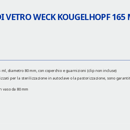
DI VETRO WECK KOUGELHOPF 165
ml, diametro 80 mm, con coperchio e guarnizioni (clip non incluse)
zati per la sterilizzazione in autoclave o la pastorizzazione, sono garanti
 un vaso da 80 mm