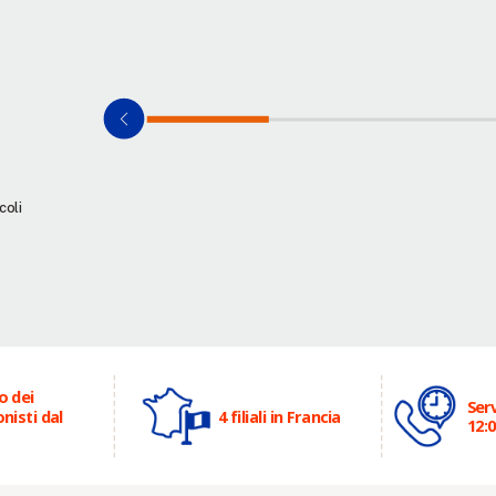
coli
o dei
Serv
nisti dal
4 filiali in Francia
12:0