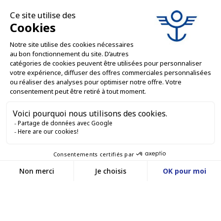
LE NOSTRE OFFERTE

SERVIZI PROFESSIONALI

SERVIZI DI VENDITA ONLINE

RESTIAMO IN CONTATTO


Contattaci
Service client
SITO WEB DI E-COMMERCE
03 88 55 17 75
Du lundi au vendredi
entre 9h et 12h puis
I NOSTRI UFFICI
entre 13h30 et 17h
MASSILLY CONSERVOR
Facebook
YouTube
LinkedIn