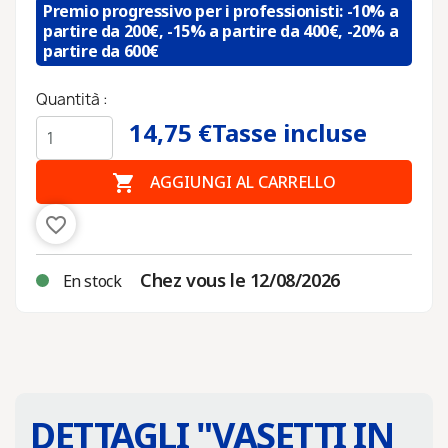
Premio progressivo per i professionisti: -10% a
partire da 200€, -15% a partire da 400€, -20% a
partire da 600€
Quantità :
14,75 €
Tasse incluse

AGGIUNGI AL CARRELLO
favorite_border
Chez vous le 12/08/2026
En stock
DETTAGLI "
VASETTI IN