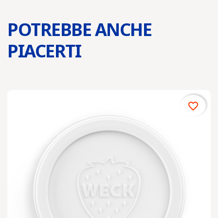
POTREBBE ANCHE
PIACERTI
favorite_border