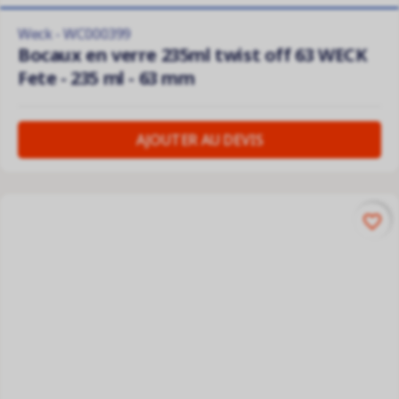
Weck - WC000399
Bocaux en verre 235ml twist off 63 WECK
Fete - 235 ml - 63 mm
AJOUTER AU DEVIS
favorite_border