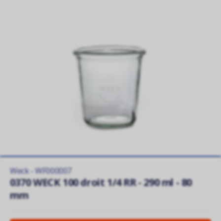
Weck - WF000007
0370 WECK 100 droit 1/4 RR - 290 ml - 80
mm