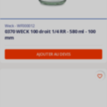
Weck - WF000012
0370 WECK 100 droit 1/4 RR - 580 ml - 100
mm
AJOUTER AU DEVIS
favorite_border