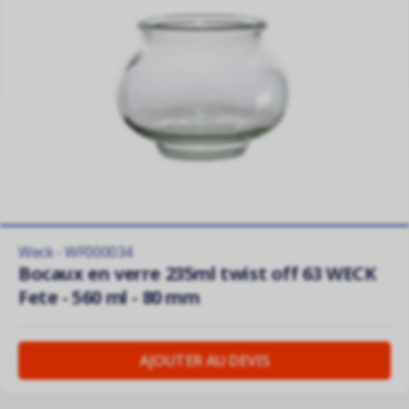
Weck - WF000034
Bocaux en verre 235ml twist off 63 WECK
Fete - 560 ml - 80 mm
AJOUTER AU DEVIS