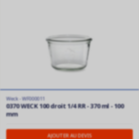
Weck - WF000011
0370 WECK 100 droit 1/4 RR - 370 ml - 100
mm
AJOUTER AU DEVIS