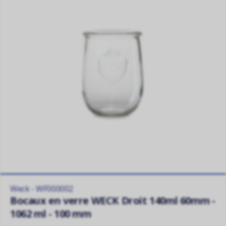
Weck - WF000002
Bocaux en verre WECK Droit 140ml 60mm -
1062 ml - 100 mm