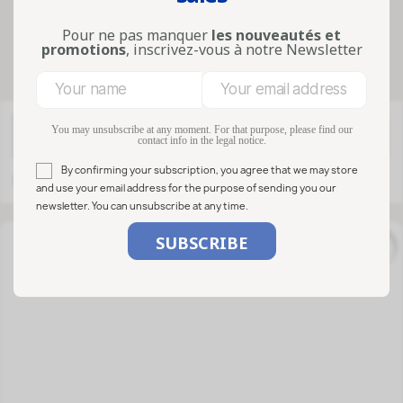
Pour ne pas manquer
les nouveautés et
promotions
, inscrivez-vous à notre Newsletter
You may unsubscribe at any moment. For that purpose, please find our

FILTER
Relevance
contact info in the legal notice.
By confirming your subscription, you agree that we may store
Showing 1-33 of 33 item(s)
and use your email address for the purpose of sending you our
newsletter. You can unsubscribe at any time.
favorite_border