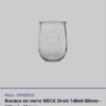
Weck - WF000025
Bocaux en verre WECK Droit 140ml 60mm -