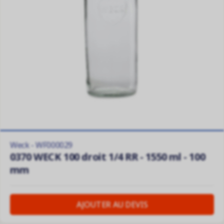
Weck - WF000029
0370 WECK 100 droit 1/4 RR - 1550 ml - 100
mm
AJOUTER AU DEVIS