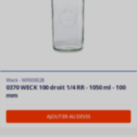
Weck - WF000028
0370 WECK 100 droit 1/4 RR - 1050 ml - 100
mm
AJOUTER AU DEVIS