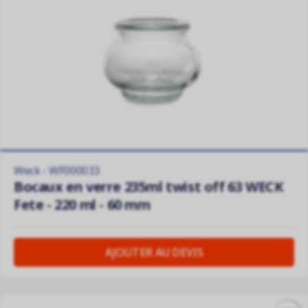
Weck - WF000033
Bocaux en verre 235ml twist off 63 WECK
Fete - 220 ml - 60 mm
AJOUTER AU DEVIS