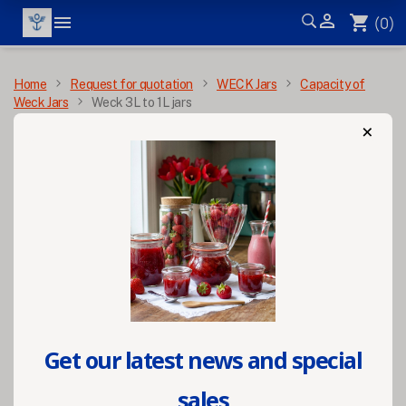


shopping_cart
(0)
MENU
Home
Request for quotation
WECK Jars
Capacity of
Weck Jars
Weck 3L to 1L jars
×
Weck 3L to 1L jars
Filters
Get our latest news and special
sales